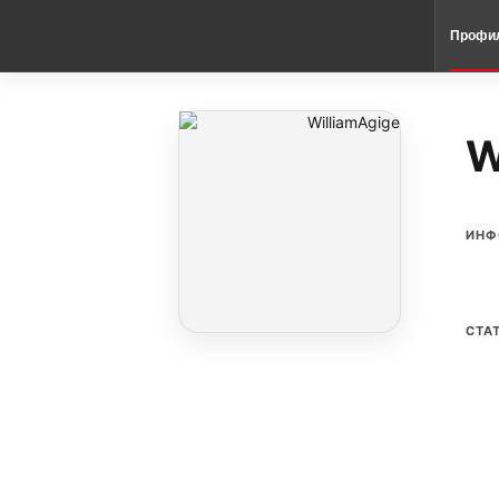
Профи
W
ИНФ
СТА