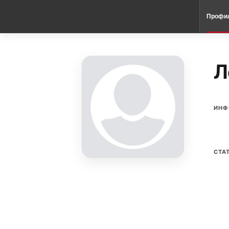
Профи
Л
ИНФ
СТА