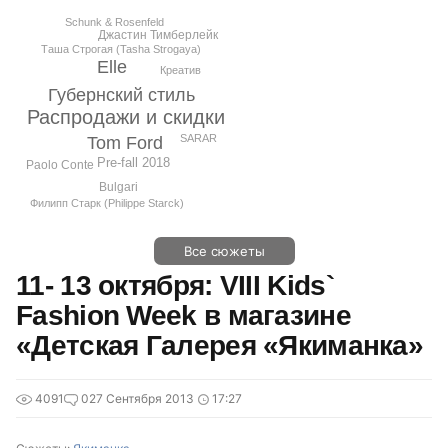
Schunk & Rosenfeld
Джастин Тимберлейк
Таша Строгая (Tasha Strogaya)
Elle
Креатив
Губернский стиль
Распродажи и скидки
SARAR
Tom Ford
Pre-fall 2018
Paolo Conte
Bulgari
Филипп Старк (Philippe Starck)
Все сюжеты
11- 13 октября: VIII Kids`
Fashion Week в магазине
«Детская Галерея «Якиманка»
4091
0
27 Сентября 2013
17:27