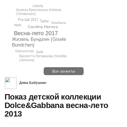
Liberty
Хелена Кристенсен (Helena
Christensen)
Pre-fall 2017
Tatler
YanaStasia
Nijole
Carolina Herrera
Весна-лето 2017
Жизель Бундхен (Gisele
Bundchen)
Diamond kids
Deffi
Виолетта Литвинова (Violetta
Litvinova)
Все сюжеты
Дима Бабушкин
Показ детской коллекции
Dolce&Gabbana весна-лето
2013