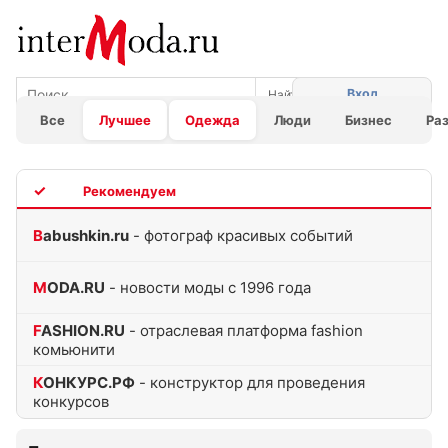
Вход
Все
Лучшее
Одежда
Люди
Бизнес
Ра
TOP
Babushkin.ru
- фотограф красивых событий
MODA.RU
- новости моды с 1996 года
FASHION.RU
- отраслевая платформа fashion
комьюнити
КОНКУРС.РФ
- конструктор для проведения
конкурсов