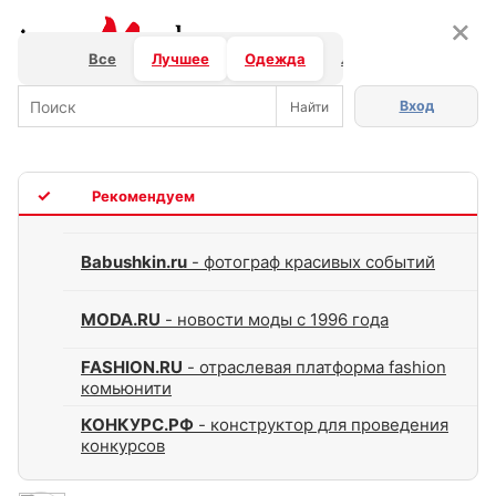
×
×
Все
Лучшее
Одежда
Люди
Бизнес
Вход
TOP
Babushkin.ru
- фотограф красивых событий
MODA.RU
- новости моды с 1996 года
FASHION.RU
- отраслевая платформа fashion
комьюнити
КОНКУРС.РФ
- конструктор для проведения
конкурсов