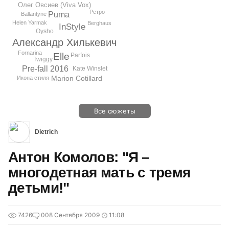
Олег Овсиев (Viva Vox)
Ретро
Puma
Ballantyne
Helen Yarmak
Berghaus
InStyle
Oysho
Александр Хилькевич
Fornarina
Elle
Parfois
Twiggy
Pre-fall 2016
Kate Winslet
Marion Cotillard
Икона стиля
Все сюжеты
Dietrich
Антон Комолов: "Я –
многодетная мать с тремя
детьми!"
7426
0
08 Сентября 2009
11:08