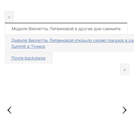
«
Модели Виолетты Литвиновой в другие дни саммита
Дефиле Виолетты Литвиновой открыло серию показов в ра
Summit в Тунисе
Почти backstage
»