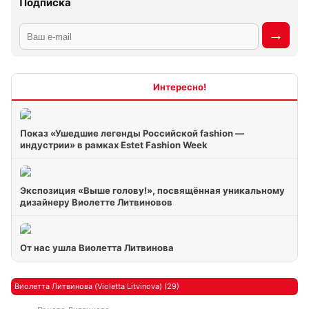
Подписка
Интересно
Показ «Ушедшие легенды Российской fashion —
индустрии» в рамках Estet Fashion Week
Экспозиция «Выше голову!», посвящённая уникальному
дизайнеру Виолетте Литвиновов
От нас ушла Виолетта Литвинова
Виолетта Литвинова (Violetta Litvinova) (29)