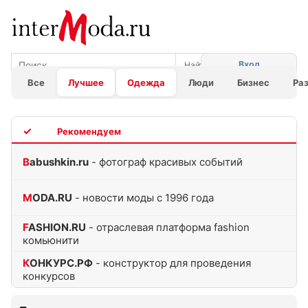
Вход
Все
Лучшее
Одежда
Люди
Бизнес
Ра
TOP
Babushkin.ru
- фотограф красивых событий
MODA.RU
- новости моды с 1996 года
FASHION.RU
- отраслевая платформа fashion
комьюнити
КОНКУРС.РФ
- конструктор для проведения
конкурсов