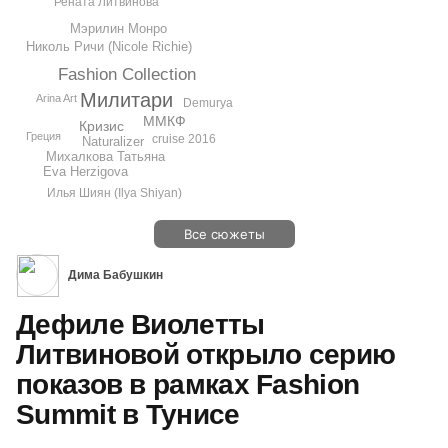
Рената Литвинова
Мэрилин Монро
Николь Ричи (Nicole Richie)
Fashion Collection
Милитари
Arina Art
Demurya
ММКФ
Кризис
Греция
cruise 2016
Naturalizer
Михалкова Татьяна
Eva Herzigova
Илья Шиян (Ilya Shiyan)
Все сюжеты
Дима Бабушкин
Дефиле Виолетты
Литвиновой открыло серию
показов в рамках Fashion
Summit в Тунисе