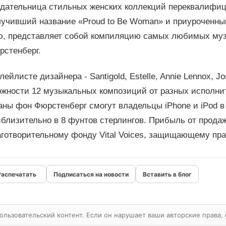
здательница стильных женских коллекций переквалифиц
лучивший название «Proud to Be Woman» и приуроченн
ю, представляет собой компиляцию самых любимых му
рстенберг.
лейлисте дизайнера - Santigold, Estelle, Annie Lennox, Jo
ожности 12 музыкальных композиций от разных исполни
ны фон Фюрстенберг смогут владельцы iPhone и iPod в 
близительно в 8 фунтов стерлингов. Прибыль от прода
аготворительному фонду Vital Voices, защищающему пра
Подписаться на новости
Вставить в блог
ользовательский контент. Если он нарушает ваши авторские права,