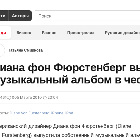
сти
Авторы
юди
Бизнес
Разное
Пресс-релиз
Русские дизайн
Татьяна Смирнова
иана фон Фюрстенберг в
узыкальный альбом в чес
461
0
05 Марта 2010
23:04
еты:
Diane Von Furstenberg
,
iPhone
,
iPod
ериканский дизайнер Диана фон Фюрстенберг (Diane
 Furstenberg) выпустила собственный музыкальный альбо