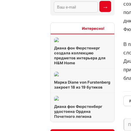
со
по
дн
Интересно
Фю
В п
Диана фон Фюрстенерг
сл
создала коллекцию
предметов интерьера для
Диа
H&M Home
при
бл
Марка Diane von Furstenberg
закроет 18 из 19 бутиков
Диана фон Фюрстенберг
удостоена Ордена
Почетного легиона
П