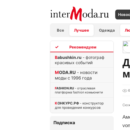
Ново
Все
Лучшее
Одежда
Л
TOP
Babushkin.ru
- фотограф
Д
красивых событий
м
MODA.RU
- новости
моды с 1996 года
FASHION.RU
- отраслевая
6
платформа fashion комьюнити
КОНКУРС.РФ
- конструктор
Сюж
для проведения конкурсов
Ам
Подписка
von