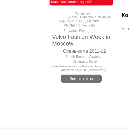
Diane Von Furstenberg (119)
Temperley
Ко
Сумерки. Новолуние. Вампиры
Неделя моды в Риге
Fabi
PROfashion
Anna Sui
Мы 
Salvatore Ferragamo
Volvo Fashion Week in
Moscow
Осень-зима 2011-12
British Fashion Awards
Gianfranco Ferrе
Елена Теплицкая (Teplitskaya Design)
Art Week Style.Uz (Узбекистан)
Все сюжеты