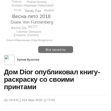
Thakoon
Prabal Gurung
Конкурс Надежды Ламановой
Halston
FCUK
Vanity Fair
Весна-лето 2018
Diane Von Furstenberg
INCITY
Rachel Zoe
Demurya
Columbia
Ermanno Scervino
Ольга Ибрагимова (Olga Ibragimova)
Все сюжеты
Артем Кузелев
Дом Dior опубликовал книгу-
раскраску со своими
принтами
14143
0
24 Мая 2020
17:45