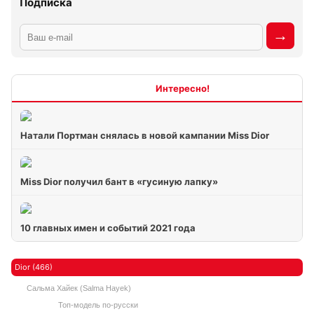
Подписка
Интересно
Натали Портман снялась в новой кампании Miss Dior
Miss Dior получил бант в «гусиную лапку»
10 главных имен и событий 2021 года
Dior (466)
Сальма Хайек (Salma Hayek)
Топ-модель по-русски