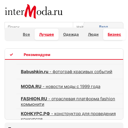
Вход
Все
Лучшее
Одежда
Люди
Бизнес
TOP
Babushkin.ru
- фотограф красивых событий
MODA.RU
- новости моды с 1999 года
FASHION.RU
- отраслевая платформа fashion
комьюнити
КОНКУРС.РФ
- конструктор для проведения
конкурсов