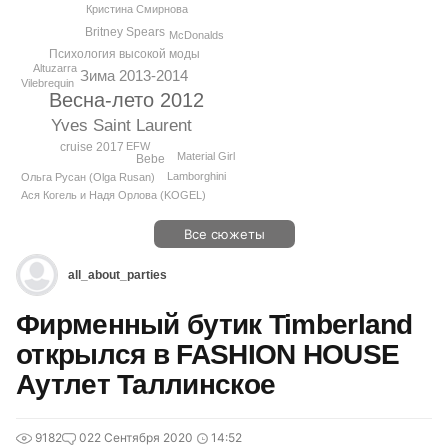
Кристина Смирнова
Britney Spears
McDonalds
Психология высокой моды
Altuzarra
Зима 2013-2014
Vilebrequin
Весна-лето 2012
Yves Saint Laurent
cruise 2017
EFW
Material Girl
Bebe
Lamborghini
Ольга Русан (Olga Rusan)
Ася Когель и Надя Орлова (KOGEL)
Все сюжеты
all_about_parties
Фирменный бутик Timberland
открылся в FASHION HOUSE
Аутлет Таллинское
9182
0
22 Сентября 2020
14:52