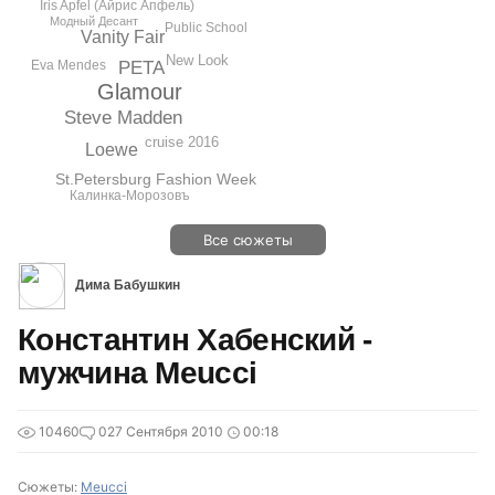
Iris Apfel (Айрис Апфель)
Модный Десант
Public School
Vanity Fair
New Look
PETA
Eva Mendes
Glamour
Steve Madden
cruise 2016
Loewe
St.Petersburg Fashion Week
Калинка-Морозовъ
Все сюжеты
Дима Бабушкин
Константин Хабенский -
мужчина Meucci
10460
0
27 Сентября 2010
00:18
Сюжеты:
Meucci