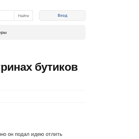
Вход
еры
тринах бутиков
нно он подал идею отлить