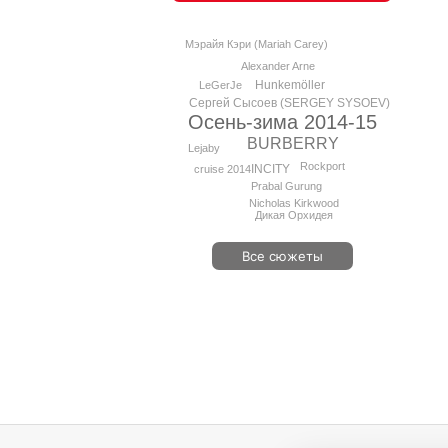
Мэрайя Кэри (Mariah Carey)
Alexander Arne
Hunkemöller
LeGerJe
Сергей Сысоев (SERGEY SYSOEV)
Осень-зима 2014-15
BURBERRY
Lejaby
Rockport
INCITY
cruise 2014
Prabal Gurung
Niсholas Kirkwood
Дикая Орхидея
Все сюжеты