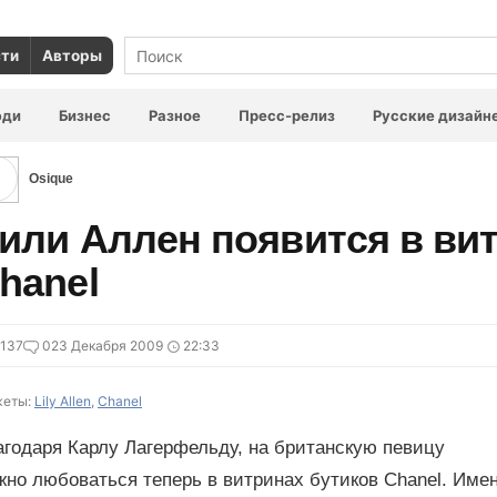
сти
Авторы
юди
Бизнес
Разное
Пресс-релиз
Русские дизайн
Osique
или Аллен появится в ви
hanel
137
0
23 Декабря 2009
22:33
еты:
Lily Allen
,
Chanel
агодаря Карлу Лагерфельду, на британскую певицу
но любоваться теперь в витринах бутиков Chanel. Име