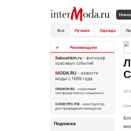
Ново
Все
Лучшее
Одежда
Л
TOP
Babushkin.ru
- фотограф
Л
красивых событий
C
MODA.RU
- новости
моды с 1999 года
FASHION.RU
- отраслевая
5
платформа fashion комьюнити
КОНКУРС.РФ
- конструктор
Сюж
для проведения конкурсов
Бл
Подписка
мож