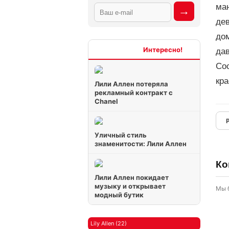
ман
дев
дом
Интересно
дав
Coc
кра
Лили Аллен потеряла
рекламный контракт с
Chanel
Уличный стиль
знаменитости: Лили Аллен
Ко
Лили Аллен покидает
музыку и открывает
Мы 
модный бутик
Lily Allen (22)