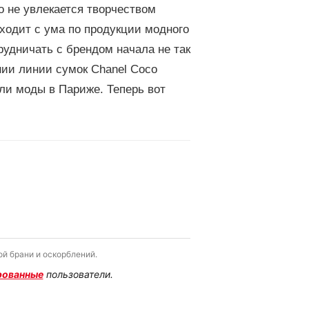
о не увлекается творчеством
ходит с ума по продукции модного
трудничать с брендом начала не так
нии линии сумок Chanel Coco
ли моды в Париже. Теперь вот
й брани и оскорблений.
рованные
пользователи.