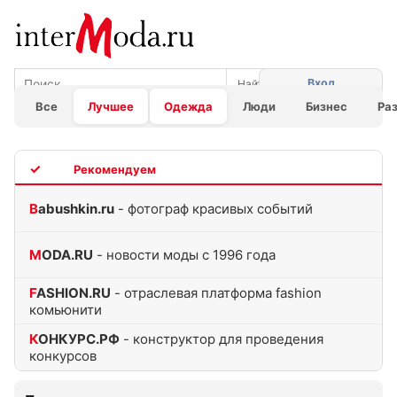
Вход
Все
Лучшее
Одежда
Люди
Бизнес
Ра
TOP
Babushkin.ru
- фотограф красивых событий
MODA.RU
- новости моды с 1996 года
FASHION.RU
- отраслевая платформа fashion
комьюнити
КОНКУРС.РФ
- конструктор для проведения
конкурсов