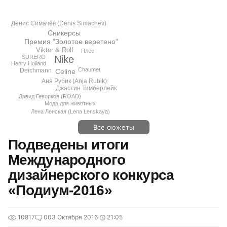
Денис Симачёв (Denis Simachёv)
Сникерсы
Премия "Золотое веретено"
Viktor & Rolf
Плёс
SURERO
Nike
Henry Holland
Chaumet
Deichmann
Celine
Аня Рубик (Anja Rubik)
Джастин Тимберлейк
Давид Геворков (ROAD)
Мода для животных
Лена Ленская (Lena Lenskaya)
Все сюжеты
Подведены итоги
Международного
дизайнерского конкурса
«Подиум-2016»
10817
0
03 Октября 2016
21:05