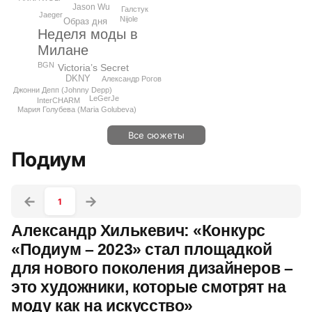
Jason Wu
Галстук
Jaeger
Nijole
Образ дня
Неделя моды в
Милане
BGN
Victoria’s Secret
DKNY
Александр Рогов
Джонни Депп (Johnny Depp)
LeGerJe
InterCHARM
Мария Голубева (Maria Golubeva)
Все сюжеты
Подиум
1
Александр Хилькевич: «Конкурс
«Подиум – 2023» стал площадкой
для нового поколения дизайнеров –
это художники, которые смотрят на
моду как на искусство»