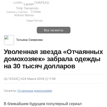
CHAPEAU
Loriblu
Lanvin
Yohji Yamamoto
Собаки
Carrera y Carrera
Antonio Marras
Гарри Поттер
Все сюжеты
Татьяна Смирнова
Уволенная звезда «Отчаянных
домохозяек» забрала одежды
на 30 тысяч долларов
10322
0
24 Марта 2009
11:59
Сюжеты:
Отчаянные домохозяйки
В ближайшем будущем популярный сериал