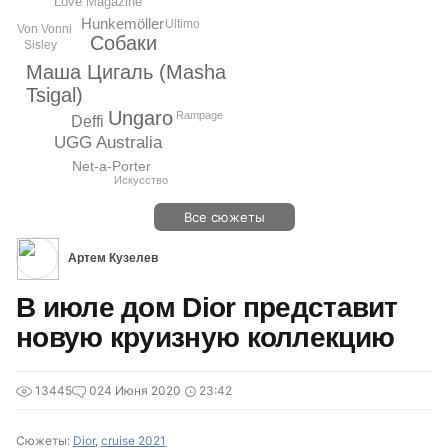
Love Magazine
Hunkemöller
Ultimo
Von Vonni
Собаки
Sisley
Маша Цигаль (Masha
Tsigal)
Ungaro
Rampage
Deffi
UGG Australia
Net-a-Porter
Искусство
Все сюжеты
Артем Кузелев
В июле дом Dior представит
новую круизную коллекцию
13445
0
24 Июня 2020
23:42
Сюжеты:
Dior
,
cruise 2021