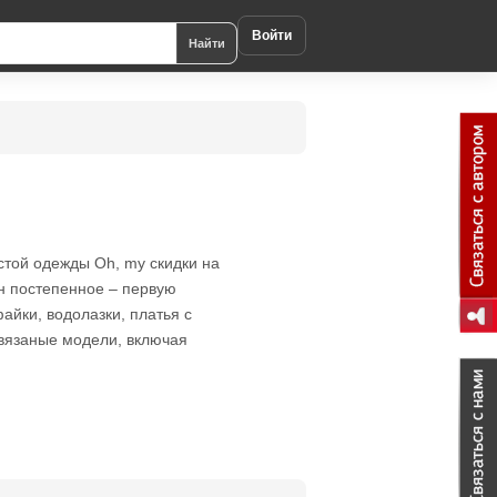
Войти
Найти
стой одежды Oh, my скидки на
н постепенное – первую
йки, водолазки, платья с
 вязаные модели, включая