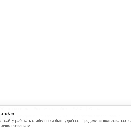
Обратная связь
Реклама на сайте
F.A.Q.
О нас
cookie
Электронное СМИ рег. № 77-4978. Перепечатка текстов - только
с активной ссылкой на источник
т сайту работать стабильно и быть удобнее. Продолжая пользоваться с
 использованием.