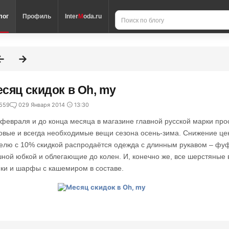
лог
Профиль
Inter
M
oda.ru
сяц скидок в Oh, my
559
0
29 Января 2014
13:30
 февраля и до конца месяца в магазине главной русской марки про
овые и всегда необходимые вещи сезона осень-зима. Снижение це
елю с 10% скидкой распродаётся одежда с длинным рукавом – фуфа
ной юбкой и облегающие до колен. И, конечно же, все шерстяные
ки и шарфы с кашемиром в составе.