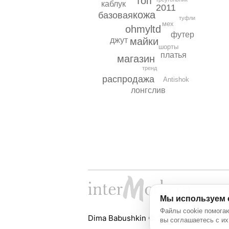
топ
каблук
2011
кожа
базовая
туфли
мех
ohmyltd
футер
майки
джут
шорты
платья
магазин
тренд
распродажа
Antishok
лонгслив
Мы используем 
Файлы cookie помогаю
Dima Babushkin © 2000 - 2026
вы соглашаетесь с их