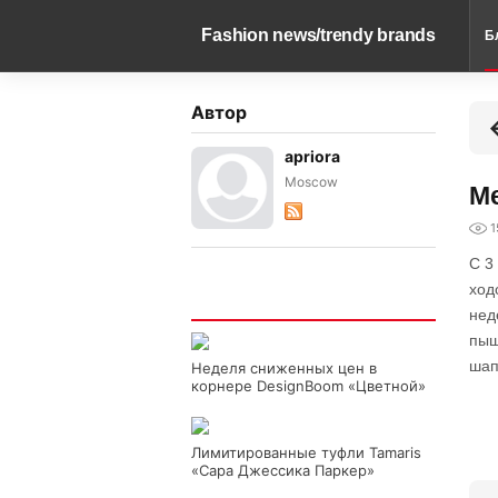
Fashion news/trendy brands
Б
Автор
apriora
Моscow
Ме
1
С 3
ход
Интересно
нед
пыш
шап
Неделя сниженных цен в
корнере DesignBoom «Цветной»
Лимитированные туфли Tamaris
«Сара Джессика Паркер»