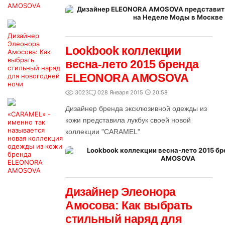
AMOSOVA
Дизайнер
Элеонора
Lookbook коллекции
Амосова: Как
выбрать
весна-лето 2015 бренда
стильный наряд
ELEONORA AMOSOVA
для новогодней
ночи
3023
0
28 Января 2015
20:58
Дизайнер бренда эксклюзивной одежды из
«САRAMEL» -
кожи представила лукбук своей новой
именно так
называется
коллекции "CARAMEL"
новая коллекция
одежды из кожи
бренда
ELEONORA
AMOSOVA
Дизайнер Элеонора
Амосова: Как выбрать
стильный наряд для