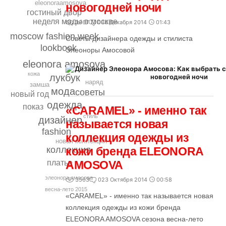
eleonoraamosova
новогодней ночи
гостиный двор
неделя моды в москве
3967
0
30 Декабря 2014
01:43
moscow fashion week
Советы дизайнера одежды и стилиста
lookbook
Элеоноры Амосовой
eleonora amosova
кожа
лукбук
наряд
замша
мода
советы
новый год
одежда
показ
«САRAMEL» - именно так
стиль
дизайнер
называется новая
fashion
коллекция одежды из
новая коллекция
кожи бренда ELEONORA
коллекция
платье
AMOSOVA
элеонора амосова
3563
0
23 Октября 2014
00:58
весна-лето 2015
«САRAMEL» - именно так называется новая
коллекция одежды из кожи бренда
ELEONORA AMOSOVA сезона весна-лето