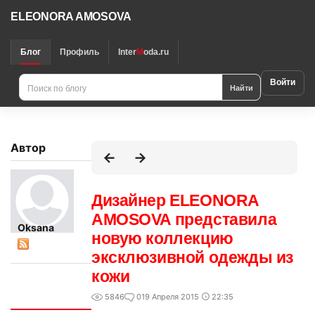
ELEONORA AMOSOVA
Блог
Профиль
Inter
M
oda.ru
Войти
Найти
Автор
Дизайнер ELEONORA
AMOSOVA представила
Oksana
новую коллекцию
эксклюзивной одежды из
кожи
Интересно
5846
0
19 Апреля 2015
22:35