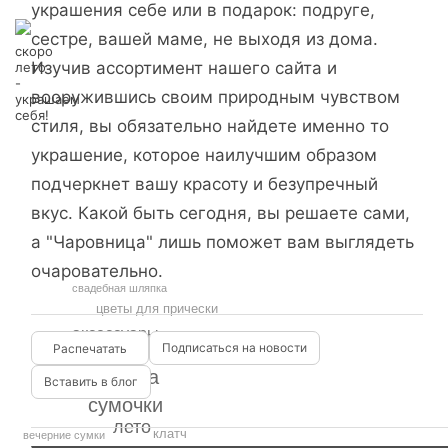
украшения себе или в подарок: подруге,
сестре, вашей маме, не выходя из дома.
скоро
Изучив ассортимент нашего сайта и
лето
-
вооружившись своим природным чувством
украшаем
себя!
стиля, вы обязательно найдете именно то
украшение, которое наилучшим образом
подчеркнет вашу красоту и безупречный
вкус. Какой быть сегодня, вы решаете сами,
а "Чаровница" лишь поможет вам выглядеть
очаровательно.
свадебная шляпка
цветы для прически
аксессуары
Подписаться на новости
аксессуары для волос
шляпка
Вставить в блог
сумочки
лето
клатч
вечерние сумки