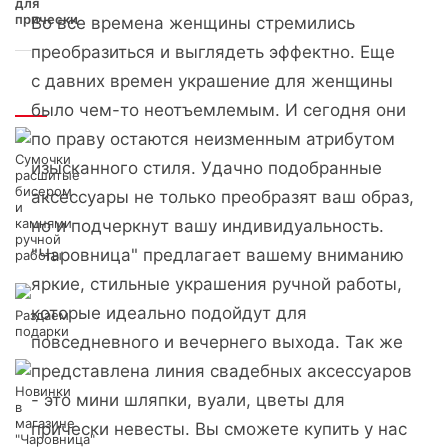
для
прически
Во все времена женщины стремились
преобразиться и выглядеть эффектно. Еще
с давних времен украшение для женщины
Интересно
было чем-то неотъемлемым. И сегодня они
по праву остаются неизменным атрибутом
Сумочки
изысканного стиля. Удачно подобранные
расшитые
бисером
аксессуары не только преобразят ваш образ,
и
камнями
но и подчеркнут вашу индивидуальность.
ручной
"Чаровница" предлагает вашему вниманию
работы
яркие, стильные украшения ручной работы,
которые идеально подойдут для
Раздаем
подарки
повседневного и вечернего выхода. Так же
представлена линия свадебных аксессуаров
Новинки
- это мини шляпки, вуали, цветы для
в
магазине
прически невесты. Вы сможете купить у нас
"Чаровница"