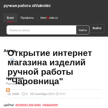
ручная работа otValentini
Блог
Профиль
Inter
M
oda.ru
Войти
Найти
Открытие интернет
Автор
магазина изделий
ручной работы
валентина
"Чаровница"
Россия Москва
3669
0
29 Сентября 2011
11:11
Теги:
интернет магазин
,
украшения
цветы