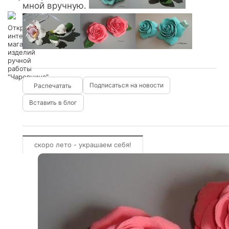
мной вручную.
Открытие
интернет
магазина
изделий
ручной
работы
"Чаровница"
Подписаться на новости
Вставить в блог
скоро лето - украшаем себя!
интернет магазин
броши
клатч
украшения
шляпка
сумочки