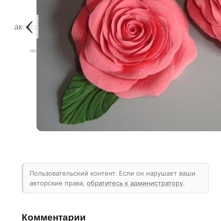
лето
аксессуары
аксессуары для волос
свадебная шляпка
цветы для прически
новинки осени
вечерние сумки
Пользовательский контент. Если он нарушает ваши
авторские права,
обратитесь к администратору
.
Комментарии