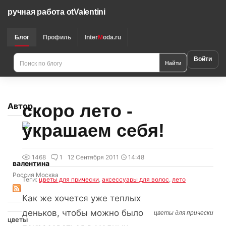
ручная работа otValentini
Блог
Профиль
Inter
M
oda.ru
Войти
Найти
скоро лето -
Автор
украшаем себя!
1468
1
12 Сентября 2011
14:48
валентина
Россия Москва
Теги:
цветы для прически
,
аксессуары для волос
,
лето
Как же хочется уже теплых
деньков, чтобы можно было
цветы для прически
цветы