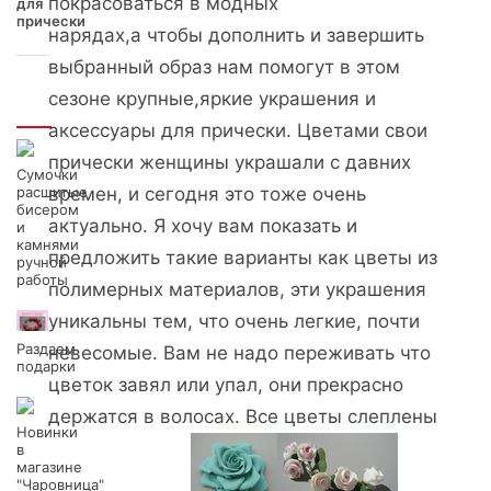
покрасоваться в модных
для
прически
нарядах,а чтобы дополнить и завершить
выбранный образ нам помогут в этом
сезоне крупные,яркие украшения и
Интересно
аксессуары для прически. Цветами свои
прически женщины украшали с давних
Сумочки
расшитые
времен, и сегодня это тоже очень
бисером
актуально. Я хочу вам показать и
и
камнями
предложить такие варианты как цветы из
ручной
работы
полимерных материалов, эти украшения
уникальны тем, что очень легкие, почти
Раздаем
невесомые. Вам не надо переживать что
подарки
цветок завял или упал, они прекрасно
держатся в волосах. Все цветы слеплены
Новинки
в
магазине
"Чаровница"