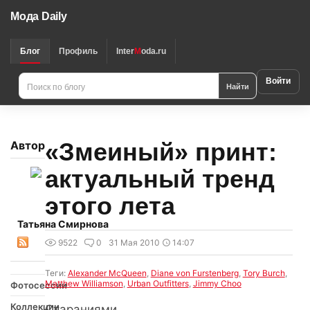
Мода Daily
Блог
Профиль
Inter
M
oda.ru
Войти
Найти
«Змеиный» принт:
Автор
актуальный тренд
этого лета
Татьяна Смирнова
9522
0
31 Мая 2010
14:07
Теги:
Alexander McQueen
,
Diane von Furstenberg
,
Tory Burch
,
Matthew Williamson
,
Urban Outfitters
,
Jimmy Choo
Фотосессии
Коллекции
Стараниями