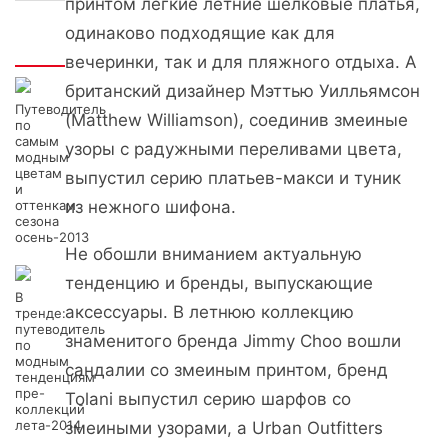
принтом легкие летние шелковые платья,
одинаково подходящие как для
Интересно
вечеринки, так и для пляжного отдыха. А
британский дизайнер Мэттью Уилльямсон
Путеводитель
(Matthew Williamson), соединив змеиные
по
самым
узоры с радужными переливами цвета,
модным
цветам
выпустил серию платьев-макси и туник
и
оттенкам
из нежного шифона.
сезона
осень-2013
Не обошли вниманием актуальную
тенденцию и бренды, выпускающие
В
аксессуары. В летнюю коллекцию
тренде:
путеводитель
знаменитого бренда Jimmy Choo вошли
по
модным
сандалии со змеиным принтом, бренд
тенденциям
пре-
Tolani выпустил серию шарфов со
коллекций
лета-2014
змеиными узорами, а Urban Outfitters