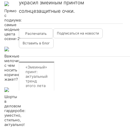
украсил змеиным принтом
солнцезащитные очки.
Прямо
с
подиума:
самые
модные
Подписаться на новости
цвета
осени-2012
Вставить в блог
Важные
мелочи:
с чем
«Змеиный»
носить
принт:
коричневый
актуальный
жакет?
тренд
этого лета
Шорты
в
деловом
гардеробе:
уместно,
стильно,
актуально!