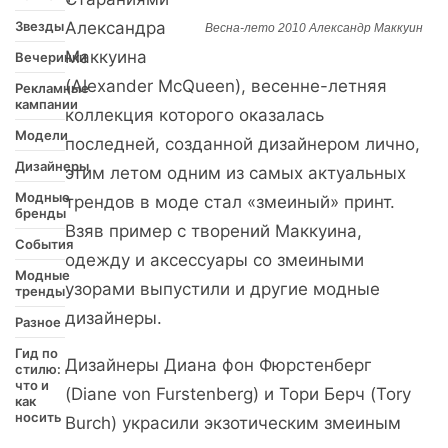
Звезды
Александра
Весна-лето 2010 Александр Маккуин
Маккуина
Вечеринки
(Alexander McQueen), весенне-летняя
Рекламные
кампании
коллекция которого оказалась
Модели
последней, созданной дизайнером лично,
Дизайнеры
этим летом одним из самых актуальных
Модные
трендов в моде стал «змеиный» принт.
бренды
Взяв пример с творений Маккуина,
События
одежду и аксессуары со змеиными
Модные
узорами выпустили и другие модные
тренды
дизайнеры.
Разное
Гид по
Дизайнеры Диана фон Фюрстенберг
стилю:
что и
(Diane von Furstenberg) и Тори Берч (Tory
как
носить
Burch) украсили экзотическим змеиным