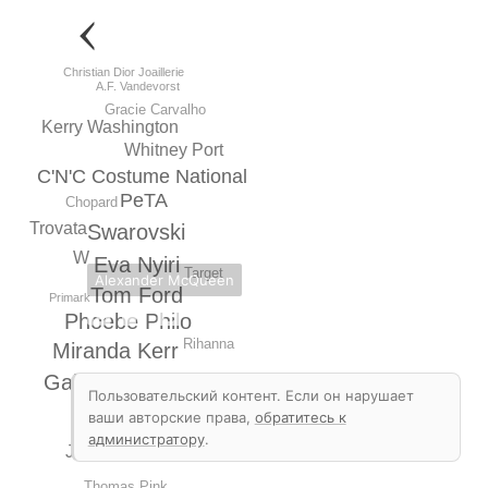
Christian Dior Joaillerie
A.F. Vandevorst
Gracie Carvalho
Kerry Washington
Whitney Port
C'N'C Costume National
PeTA
Chopard
Trovata
Swarovski
W
Eva Nyiri
Target
Alexander McQueen
Tom Ford
Primark
Phoebe Philo
Rihanna
Miranda Kerr
Galeries Lafayette
Пользовательский контент. Если он нарушает
Marion Cotillard
ваши авторские права,
обратитесь к
Pringle of Scotland
администратору
.
Julien MacDonald
Thomas Pink