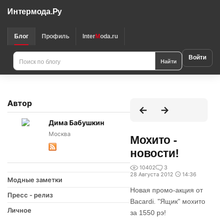
Интермода.Ру
Блог
Профиль
Inter
M
oda.ru
Войти
Найти
Автор
Дима Бабушкин
Москва
Мохито -
новости!
10402
3
28 Августа 2012
14:36
Модные заметки
Новая промо-акция от
Пресс - релиз
Bacardi. "Ящик" мохито
Личное
за 1550 рэ!