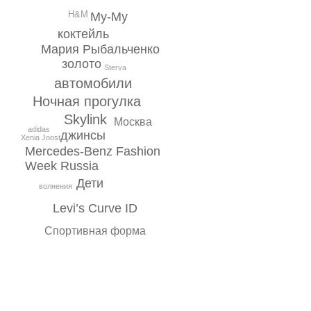
H&M
Му-Му
коктейль
Мария Рыбальченко
золото
Sterva
автомобили
Ночная прогулка
Skylink
Москва
adidas
джинсы
Xenia Joost
Mercedes-Benz Fashion
Week Russia
Дети
волнения
Levi’s Curve ID
Спортивная форма