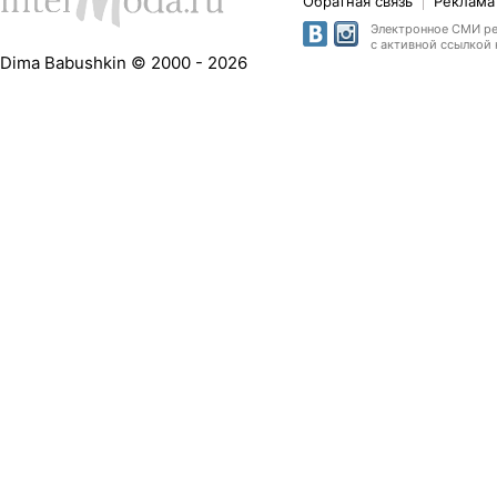
Обратная связь
Реклама 
Электронное СМИ рег
с активной ссылкой 
Dima Babushkin © 2000 - 2026