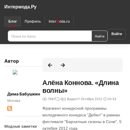
Интермода.Ру
Блог
Профиль
Inter
M
oda.ru
Войти
Найти
Автор
Алёна Коннова. «Длина
волны»
Дима Бабушкин
7687
0
Видео
11 Октября 2012
00:33
Москва
Фрагмент конкурсной программы
молодежного конкурса "Дебют" в рамках
фестиваля "Бархатные сезоны в Сочи", 5
Модные заметки
октября 2012 года