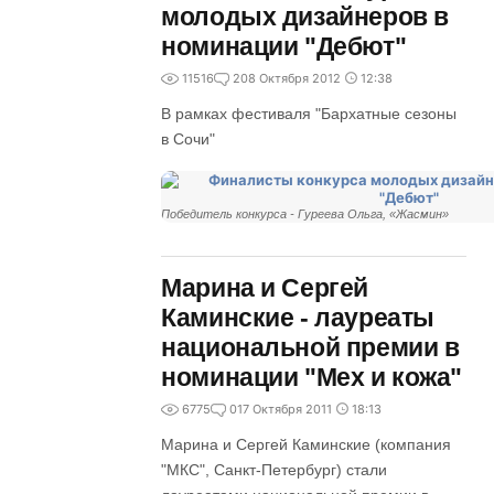
молодых дизайнеров в
номинации "Дебют"
11516
2
08 Октября 2012
12:38
В рамках фестиваля "Бархатные сезоны
в Сочи"
Победитель конкурса - Гуреева Ольга, «Жасмин»
Марина и Сергей
Каминские - лауреаты
национальной премии в
номинации "Мех и кожа"
6775
0
17 Октября 2011
18:13
Марина и Сергей Каминские (компания
"МКС", Санкт-Петербург) стали