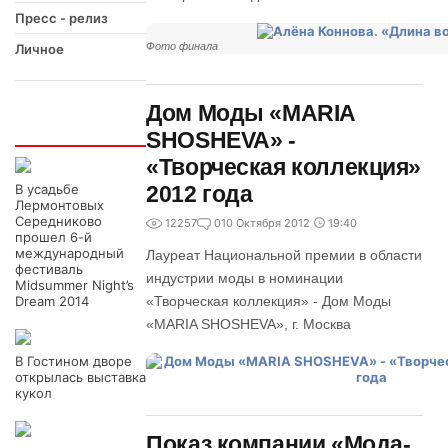
Пресс - релиз
Фото финала
Личное
Дом Моды «MARIA
Интересно
SHOSHEVA» -
«Творческая коллекция»
В усадьбе
2012 года
Лермонтовых
Середниково
12257
0
10 Октября 2012
19:40
прошел 6-й
международный
Лауреат Национальной премии в области
фестиваль
индустрии моды в номинации
Midsummer Night’s
Dream 2014
«Творческая коллекция» - Дом Моды
«MARIA SHOSHEVA», г. Москва
В Гостином дворе
открылась выставка
кукол
Показ компании «Мода-