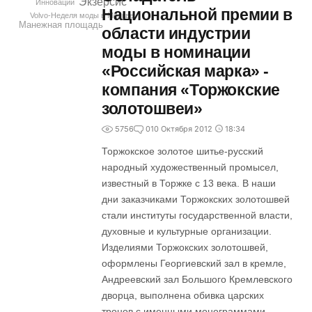
Экзерсис
Инновации
Национальной премии в
Volvo-Неделя моды в Москве
Манежная площадь
области индустрии
моды в номинации
«Российская марка» -
компания «Торжокские
золотошвеи»
5756
0
10 Октября 2012
18:34
Торжокское золотое шитье-русский
народный художественный промысел,
известный в Торжке с 13 века. В наши
дни заказчиками Торжокских золотошвей
стали институты государственной власти,
духовные и культурные организации.
Изделиями Торжокских золотошвей,
оформлены Георгиевский зал в кремле,
Андреевский зал Большого Кремлевского
дворца, выполнена обивка царских
тронов с именными монограммами.