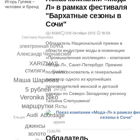
Игорь Гуляев –
Л» в рамках фестиваля
человек и бренд
"Бархатные сезоны в
Сочи"
6580
0
10 Октября 2012
18:59
Светлана Королёва
Обладатель Национальной премии в
электронная почта
области индустрии моды в номинации
Александр Чернавский
«Промышленная коллекция» - компания
XARIZMAS
«Мода-Л», Санкт-Петербург. Премию
стиляги
Swims
получила основатель и генеральный
директор одного из крупнейших
Mаша Шароева
производителей женской и детской
5 рублей
регата
одежды по Северо-Западному региону
Veronika Niko
Татьяна Слепушкина!
маршрутки
Яхты
Audi
Abordage
Ельцин
армия
джинсы
судьба
золото
Обладатель