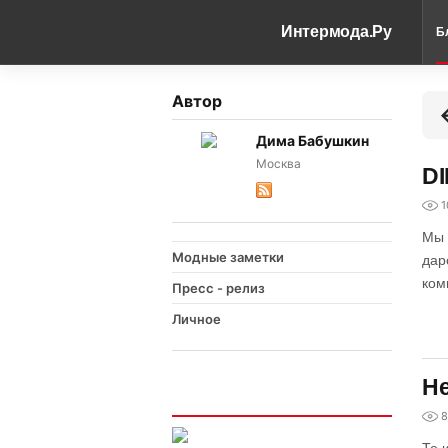
Интермода.Ру
Б
Автор
Дима Бабушкин
Москва
DI
1
Мы 
Модные заметки
дар
ком
Пресс - релиз
Личное
Не
Интересно
8