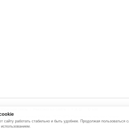
Обратная связь
Реклама на сайте
F.A.Q.
О нас
cookie
Электронное СМИ рег. № 77-4978. Перепечатка текстов - только
с активной ссылкой на источник
т сайту работать стабильно и быть удобнее. Продолжая пользоваться с
 использованием.