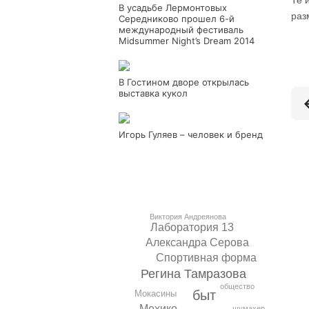
Те 
В усадьбе Лермонтовых
раз
Середниково прошел 6-й
международный фестиваль
Midsummer Night’s Dream 2014
В Гостином дворе открылась
выставка кукол
Игорь Гуляев – человек и бренд
Виктория Андреянова
Лаборатория 13
Александра Серова
Спортивная форма
Регина Тамразова
общество
быт
Мокасины
Мехико
шумахер