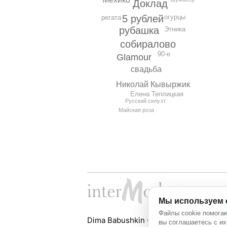
Доклад
огурцы
5 рублей
регата
рубашка
Этника
собиралово
90-е
Glamour
свадьба
Николай Кывыржик
Елена Теплицкая
Русский силуэт
Майская роза
Мы используем 
Файлы cookie помогаю
Dima Babushkin © 2000 - 2026
вы соглашаетесь с их