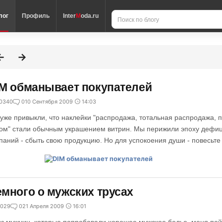
лог
Профиль
Inter
M
oda.ru
M обманывает покупателей
0340
0
10 Сентября 2009
14:03
уже привыкли, что наклейки "распродажа, тотальная распродажа, 
ом" стали обычным украшением витрин. Мы перижили эпоху дефици
паний - сбыть свою продукцию. Но для успокоения души - повесьте 
много о мужских трусах
029
0
21 Апреля 2009
16:01