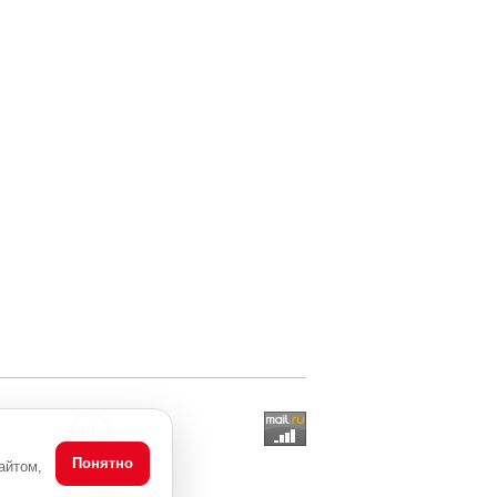
Понятно
айтом,