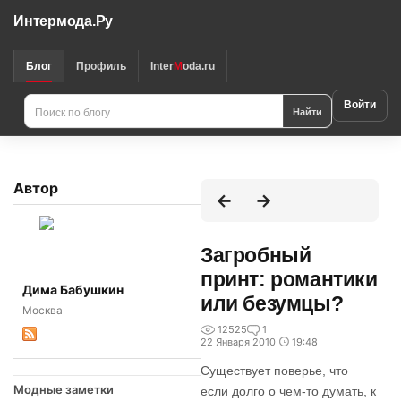
Интермода.Ру
Блог
Профиль
Inter
M
oda.ru
Войти
Найти
Автор
Загробный
принт: романтики
Дима Бабушкин
или безумцы?
Москва
12525
1
22 Января 2010
19:48
Существует поверье, что
Модные заметки
если долго о чем-то думать, к