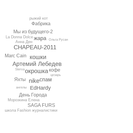
рыжий кот
Фабрика
Мы из будущего-2
La Donna Dolce
жара
Ольга Русан
Анна Ден
CHAPEAU-2011
Marc Cain
кошки
Артемий Лебедев
Sterva
кофе
окрошка
цезарь
спам
Яхты
nike
EdHardy
ангелы
День Города
Морозкина Елена
SAGA FURS
школа Fashion журналистики