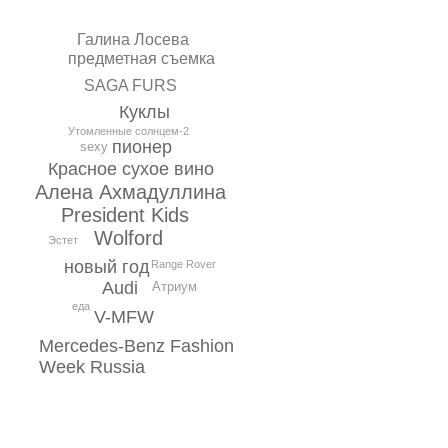
Галина Лосева
предметная съемка
SAGA FURS
Куклы
Утомленные солнцем-2
пионер
sexy
Красное сухое вино
Алена Ахмадуллина
President Kids
Wolford
Эстет
новый год
Range Rover
Audi
Атриум
еда
V-MFW
Mercedes-Benz Fashion
Week Russia