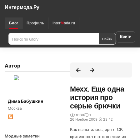
Интермода.Ру
Блог
Профиль
Inter
M
oda.ru
Войти
Найти
Автор
Mexx. Еще одна
история про
Дима Бабушкин
серые брючки
Москва
8180
1
26 Ноября 2009
23:42
Как выяснилось, зря я CK
Модные заметки
критиковал в отношении их