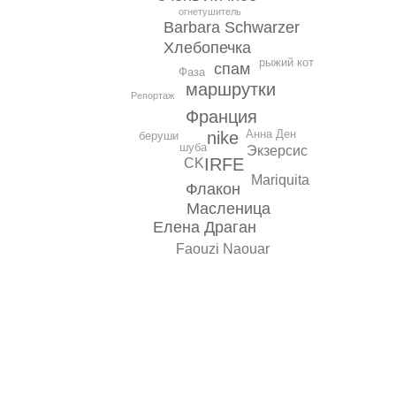
огнетушитель
Barbara Schwarzer
Хлебопечка
рыжий кот
спам
Фаза
маршрутки
Репортаж
Франция
Анна Ден
nike
беруши
шуба
Экзерсис
IRFE
CK
Mariquita
Флакон
Масленица
Елена Драган
Faouzi Naouar