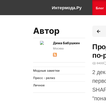
Интермода.Ру
Блог
Автор
Дима Бабушкин
Про
Москва
по-
9400
Модные заметки
2 де
Пресс - релиз
перв
Личное
SHAP
"пон