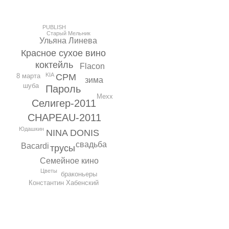
PUBLISH
Старый Мельник
Ульяна Линева
Красное сухое вино
коктейль
Flacon
KIA
CPM
8 марта
зима
шуба
Пароль
Mexx
Селигер-2011
CHAPEAU-2011
Юдашкин
NINA DONIS
свадьба
Bacardi
трусы
Семейное кино
Цветы
браконьеры
Константин Хабенский