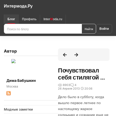
Интермода.Ру
Блог
Профиль
Inter
M
oda.ru
Поиск
Найти
Войти
по
блогу
Автор
Почувствовал
себя стилягой ...
Дима Бабушкин
8903
4
Москва
26 Апреля 2013
20:06
Дело было в субботу, когда
вышло первое летнее по
настоящему жаркое
Модные заметки
солнышко и сознание еще не