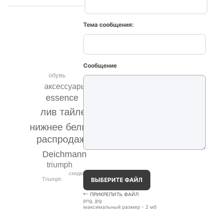
Тема сообщения:
Сообщение
обувь
аксессуары
essence
лив тайлер
нижнее белье
распродажа
Deichmann
triumph
скидки
ВЫБЕРИТЕ ФАЙЛ
Triumph
ПРИКРЕПИТЬ ФАЙЛ
png, jpg
максимальный размер - 2 мб