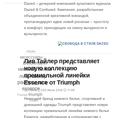
Dazed – дочерней компанией культового журнала
Dazed & Confused. Кампания, разработанная
объединенной креативной командой,
пропагандирует идею новой роскоши – простоту
и комфорт, приходящие на смену вычурности и
вульгарности.
обувь
аксессуары
Лив Тайлер представляет
Deichmann
новую коллекцию
нижнее белье
премиальной линейки
лив тайлер
Essence от Triumph
распродажа
essence
3944
0
30 Июля 2018
17:49
triumph
Triumph
Немецкий бренд нижнего белья, спортивной и
скидки
домашней одежды Triumph представляет новую
коллекцию премиальной линейки нижнего белья
Essence, разработанную в сотрудничестве с