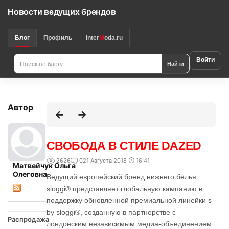
Новости ведущих брендов
Блог
Профиль
Inter
M
oda.ru
Войти
Найти
Автор
СВОБОДА В СТИЛЕ DAZED
2626
0
21 Августа 2018
16:41
Матвейчук Ольга
Олеговна
Ведущий европейский бренд нижнего белья
sloggi® представляет глобальную кампанию в
поддержку обновленной премиальной линейки s
by sloggi®, созданную в партнерстве с
Распродажа
лондонским независимым медиа-объединением