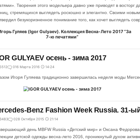
атями». Творения этого модельера давно уже приводят в восторг 
ниц, стремящихся выглядеть роскошно и элегантно. Своими новы
твердил безукоризненное понимание того, как хочет выглядеть со
OR GULYAEV осень - зима 2017
5512
0
16 Марта 2016
14:24
азом Игоря Гуляева традиционно завершилась неделя моды Merce
rcedes-Benz Fashion Week Russia. 31-ый
3483
0
28 Октября 2015
21:14
авершающий день MBFW Russia «Детский мир» и Оксана Федорова 
лекции детской одежды весна-лето 2016, проникнутый духом активн