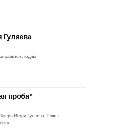
я Гуляева
понравится людям
ая проба"
йнера Игоря Гуляева. Показ
ssia.