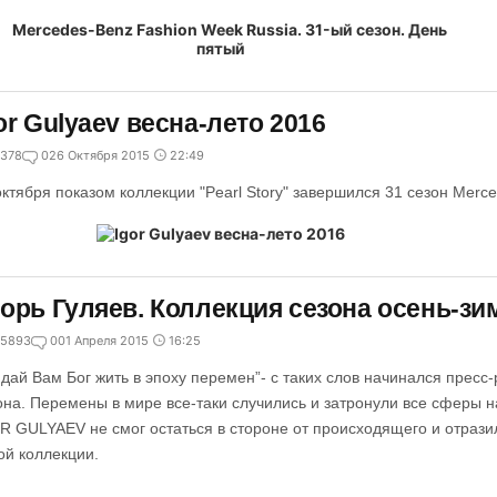
or Gulyaev весна-лето 2016
378
0
26 Октября 2015
22:49
октября показом коллекции "Pearl Story" завершился 31 сезон Merc
орь Гуляев. Коллекция сезона осень-зи
5893
0
01 Апреля 2015
16:25
 дай Вам Бог жить в эпоху перемен”- с таких слов начинался пресс
она. Перемены в мире все-таки случились и затронули все сферы
R GULYAEV не смог остаться в стороне от происходящего и отразил
ой коллекции.