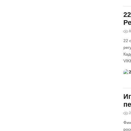
22
Pe
8
22 
рег
Кад
VIK
Иг
пе
2
Фин
рос