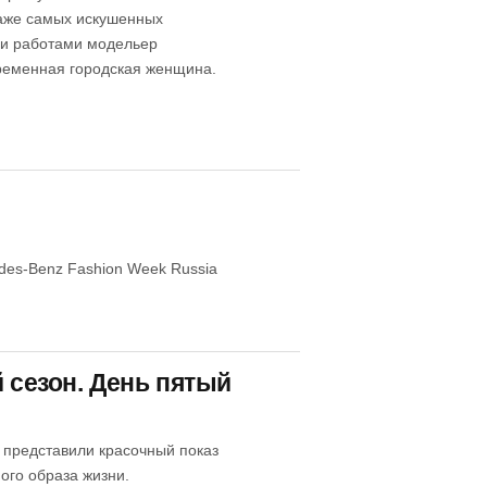
даже самых искушенных
ми работами модельер
временная городская женщина.
des-Benz Fashion Week Russia
 сезон. День пятый
представили красочный показ
ого образа жизни.