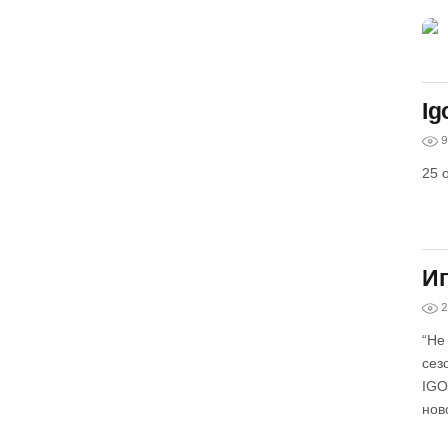
Ig
9
25 
Иг
2
“Не
сез
IGO
нов