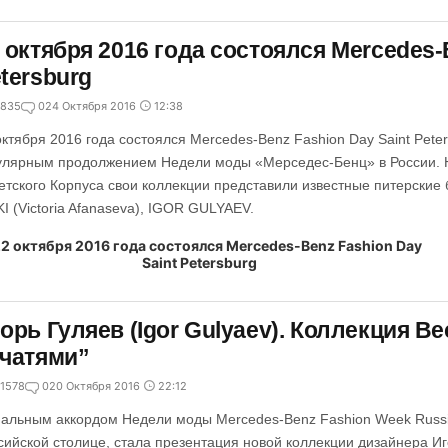
 октября 2016 года состоялся Mercedes-
tersburg
835
0
24 Октября 2016
12:38
октября 2016 года состоялся Mercedes-Benz Fashion Day Saint Pete
улярным продолжением Недели моды «Мерседес-Бенц» в России. 
етского Корпуса свои коллекции представили известные питерские
KI (Victoria Afanaseva), IGOR GULYAEV.
орь Гуляев (Igor Gulyaev). Коллекция Ве
чатями”
1578
0
20 Октября 2016
22:12
альным аккордом Недели моды Mercedes-Benz Fashion Week Russi
сийской столице, стала презентация новой коллекции дизайнера И