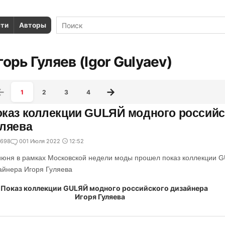
сти
Авторы
горь Гуляев (Igor Gulyaev)
1
2
3
4
каз коллекции GULЯЙ модного российс
ляева
698
0
01 Июля 2022
12:52
июня в рамках Московской недели моды прошел показ коллекции 
айнера Игоря Гуляева