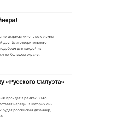
йнера!
тие актрисы кино, стало ярким
й друг Благотворительного
подобрал для каждой из
ься на большом экране.
у «Русского Силуэта»
ый пройдет в рамках 39-го
ставят наряды, в которых они
их будет российский дизайнер,
в.