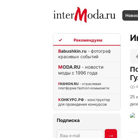
Ново
И
TOP
Babushkin.ru
- фотограф
красивых событий
MODA.RU
- новости
По
моды с 1996 года
Гу
FASHION.RU
- отраслевая
4
платформа fashion комьюнити
25 
КОНКУРС.РФ
- конструктор
диз
для проведения конкурсов
Подписка