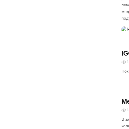
печ
мод
под
IG
1
Пок
Me
1
В з
кол