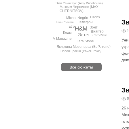
Эми Уайнхаус (Amy Winehouse)
Максим Черницов (MAX
CHERNITSOV)
Clarins
Michal Negrin
Зв
Телефон
Lise Charmel
Etro
H&M
Зонт
1
Джаггер
Кеды
Эстет
CarneVale
V Magazine
Уни
Lara Stone
укр
Людмила Мезенцева (ВеРетено)
Павел Ерокин (Pavel Erokin)
фон
дев
Все сюжеты
Зв
5
26 
Меж
гот
кут