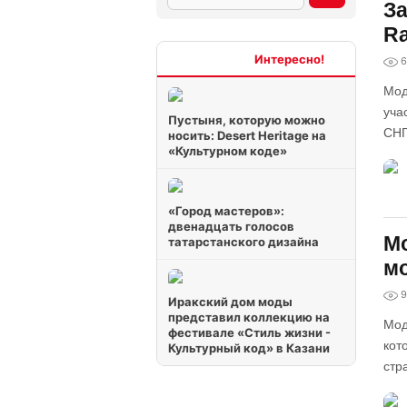
За
Ra
Интересно
6
Мод
уча
Пустыня, которую можно
СНГ
носить: Desert Heritage на
«Культурном коде»
«Город мастеров»:
двенадцать голосов
Мо
татарстанского дизайна
м
9
Иракский дом моды
представил коллекцию на
Мод
фестивале «Стиль жизни -
кот
Культурный код» в Казани
стр