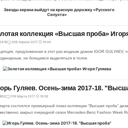
лотая коллекция «Высшая проба» Игор
2418
0
06 Апреля 2017
19:44
цепция, предложенная в этот раз модным домом IGOR GULYAEV, 
рдинарным, не боящимся выделяться в толпе.
орь Гуляев. Осень-зима 2017-18. "Высш
882
0
18 Марта 2017
16:06
марта состоялся премьерный показ коллекции “Высшая проба” диза
жественно закрыл очередной сезон Mercedes-Benz Fashion Week Ru