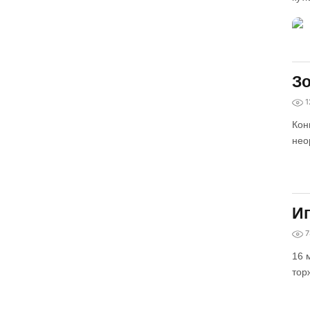
Зо
1
Кон
нео
Иг
7
16 
тор