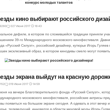
езды кино выбирают российского диза
9260
0
27 Июня 2017
16:43
кальное дефиле, в котором по сложившейся традиции приняли учас
ашением 39-го Международного московского кинофестиваля. Давни
да «Русский Силуэт», российский дизайнер, кутюрье Игорь Гуляев 
ушек эксклюзивный образ, в котором кинодивы смело могут появит
езды экрана выйдут на красную дорожк
152
0
19 Июня 2017
14:59
июня на вечере Благотворительного фонда «Русский Силуэт», котор
дународного московского кинофестиваля, российские актрисы пред
овы появиться на большом экране сегодня. А одевать в этот вечер 
юрье, телеведущий, инноватор в области меховой моды Игорь Гуляе