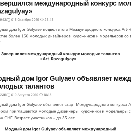
вершился международный конкурс моло
zagulyay»
943
0
15 Октября 2019
23:43
ный дом Igor Gulyaev подвел итоги Международного конкурса Art-R
стие более 150 молодых дизайнеров, художников и модельеров со в
.
дный дом Igor Gulyaev объявляет меж
олодых талантов
235
0
19 Августа 2019
18:13
ный дом Igor Gulyaev объявляет старт Международного конкурса Art
ором приглашаются молодые дизайнеры, художники и модельеры со 
ан СНГ. Возраст участников – до 35 лет.