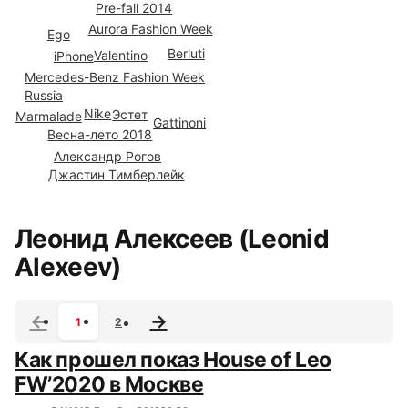
Pre-fall 2014
Aurora Fashion Week
Ego
Berluti
Valentino
iPhone
Mercedes-Benz Fashion Week
Russia
Nike
Эстет
Marmalade
Gattinoni
Весна-лето 2018
Александр Рогов
Джастин Тимберлейк
Все сюжеты
Леонид Алексеев (Leonid
Alexeev)
1
2
Как прошел показ House of Leo
FW’2020 в Москве