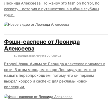
Леонида Алексеева. По жанру это fashion horror, по
сюжету - история о путешествии в зыбкие глубины
души.
Фэшн-саспенс от Леонида
Алексеева
5955
0
Видео
19 Августа 2010
09:03
Второй фэшн-фильм от Леонида Алексеева появился в
сети. В этом молодом жанре Леонида уже можно
назвать первопроходцем, потому что он первым
выбрал хоррор и саспенс для рекламы новой
коллекции.