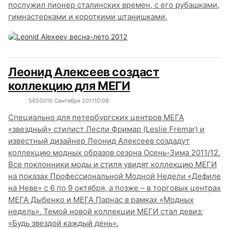
послужил пионер сталинских времен, с его рубашками,
гимнастерками и короткими штанишками.
Леонид Алексеев создаст
коллекцию для МЕГИ
5650
0
16 Сентября 2011
10:08
Специально для петербургских центров МЕГА
«звездный» стилист Лесли Фримар (Leslie Fremar) и
известный дизайнер Леонид Алексеев создадут
коллекцию модных образов сезона Осень-Зима 2011/12.
Все поклонники моды и стиля увидят коллекцию МЕГИ
на показах Профессиональной Модной Недели «Дефиле
на Неве» с 6 по 9 октября, а позже – в торговых центрах
МЕГА Дыбенко и МЕГА Парнас в рамках «Модных
недель». Темой новой коллекции МЕГИ стал девиз:
«Будь звездой каждый день».