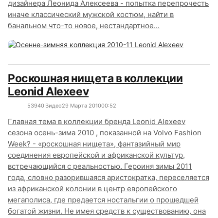
дизайнера Леонида Алексеева - попытка перепрочесть
иначе классический мужской костюм, найти в
банальном что-то новое, нестандартное...
Роскошная нищета в коллекции
Leonid Alexeev
5394
0
Видео
29 Марта 2010
00:52
Главная тема в коллекции бренда Leonid Alexeev
сезона осень-зима 2010 , показанной на Volvo Fashion
Week? - «роскошная нищета», фантазийный мир
соединения европейской и африканской культур,
встречающийся с реальностью. Героиня зимы 2011
года, словно разорившаяся аристократка, переселяется
из африканской колонии в центр европейского
мегаполиса, где предается ностальгии о прошедшей
богатой жизни. Не имея средств к существованию, она