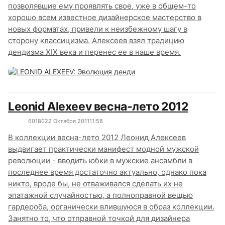
позволявшие ему проявлять свое, уже в общем-то
хорошо всем известное дизайнерское мастерство в
новых форматах, привели к неизбежному шагу в
сторону классицизма. Алексеев взял традицию
дендизма XIX века и перенес ее в наше время.
Leonid Alexeev весна-лето 2012
6018
0
22 Октября 2011
11:58
В коллекции весна-лето 2012 Леонид Алексеев
выдвигает практически манифест модной мужской
революции - вводить юбки в мужские ансамбли в
последнее время достаточно актуально, однако пока
никто, вроде бы, не отваживался сделать их не
эпатажной случайностью, а полноправной вещью
гардероба, органически влившуюся в образ коллекции.
Занятно то, что отправной точкой для дизайнера