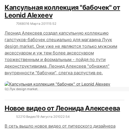
Капсульная коллекция "бабочек" от
Leonid Alexeev
7068
0
16 Марта 2011
15:52
Леонид Алексеев создал капсульную коллекцию
галстуков-бабочек специально для магазина Луук
design market. Они уже не являются только мужским
аксессуаром и уж тем более аксессуаром
торжественным и формальным - пойдя по пути
деконструктивизма, Леонид Алексеев "обнажил"
внутренности "бабочки", слегка распустив ее.
(с) Лук design market.
Новое видео от Леонида Алексеева
5221
0
Видео
19 Августа 2010
22:54
В сеть вышло новое видео от питерского дизайнера