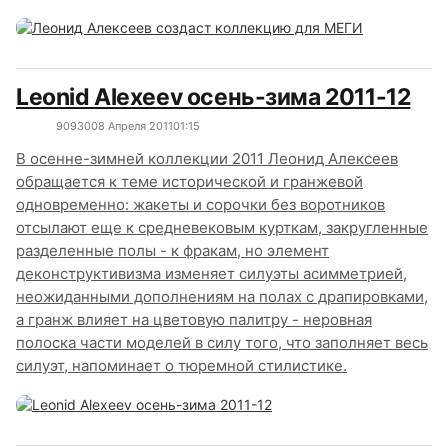
Leonid Alexeev осень-зима 2011-12
9093
0
08 Апреля 2011
01:15
В осенне-зимней коллекции 2011 Леонид Алексеев
обращается к теме исторической и гранжевой
одновременно: жакеты и сорочки без воротников
отсылают еще к средневековым курткам, закругленные
разделенные полы - к фракам, но элемент
деконструктивизма изменяет силуэты асимметрией,
неожиданными дополнениям на полах с драпировками,
а гранж влияет на цветовую палитру - неровная
полоска части моделей в силу того, что заполняет весь
силуэт, напоминает о тюремной стилистике.