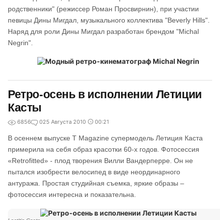
родственники" (режиссер Роман Просвирнин), при участии
певицы Дины Мигдал, музыкального коллектива "Beverly Hills".
Наряд для роли Дины Мигдал разработан брендом "Michal
Negrin".
Ретро-осень в исполнении Летиции
Касты
6856
0
25 Августа 2010
00:21
В осеннем выпуске T Magazine супермодель Летиция Каста
примерила на себя образ красотки 60-х годов. Фотосессия
«Retrofitted» - плод творения Вилли Вандерперре. Он не
пытался изобрести велосипед в виде неординарного
антуража. Простая студийная съемка, яркие образы –
фотосессия интересна и показательна.