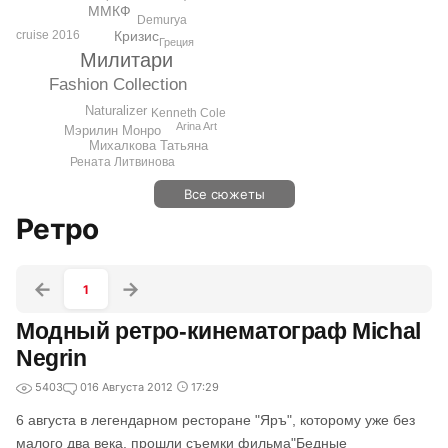
ММКФ
Demurya
cruise 2016
Кризис
Греция
Милитари
Fashion Collection
Naturalizer
Kenneth Cole
Arina Art
Мэрилин Монро
Михалкова Татьяна
Рената Литвинова
Все сюжеты
Ретро
1
Модный ретро-кинематограф Michal
Negrin
5403
0
16 Августа 2012
17:29
6 августа в легендарном ресторане "Яръ", которому уже без
малого два века, прошли съемки фильма"Бедные