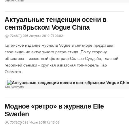
Laetitia Casta
Актуальные тенденции осени в
сентябрьском Vogue China
7246
0
16 Августа 2010
01:02
Китайское издание журнала Vogue в сентябре представит
свое видение актуального ретро-стиля. По ту сторону
объектива – известный фотограф Сольве Сундсбо, главной
героиней съемки - хрупкая азиатская топ-модель Тао
Окамото.
Tao Okamoto
Модное «ретро» в журнале Elle
Sweden
7578
0
28 Июля 2010
13:03