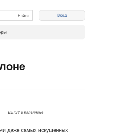
Вход
еры
ллоне
BETSY и Капеллоне
ыми даже самых искушенных