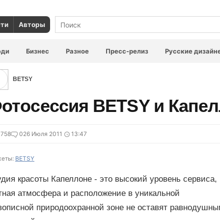
сти
Авторы
юди
Бизнес
Разное
Пресс-релиз
Русские дизайн
BETSY
отосессия BETSY и Капе
4758
0
26 Июля 2011
13:47
еты:
BETSY
дия красоты Капеллоне - это высокий уровень сервиса,
тная атмосфера и расположение в уникальной
вописной природоохранной зоне не оставят равнодушн