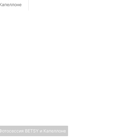
Капеллоне
Фотосессия BETSY и Капеллоне