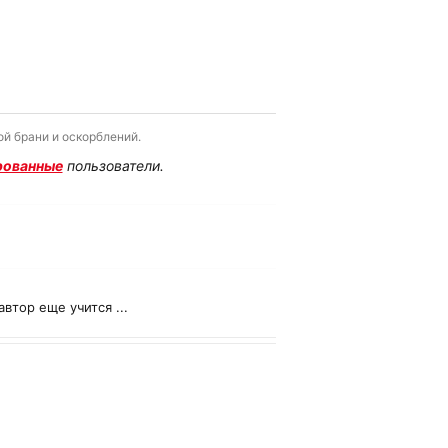
й брани и оскорблений.
рованные
пользователи.
втор еще учится ...