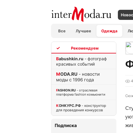
Ново
Все
Лучшее
Одежда
Л
TOP
Babushkin.ru
- фотограф
Ф
красивых событий
MODA.RU
- новости
моды с 1996 года
FASHION.RU
- отраслевая
платформа fashion комьюнити
Сюж
КОНКУРС.РФ
- конструктор
Сту
для проведения конкурсов
ую
Подписка
жи