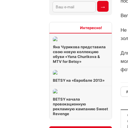
пос
Вел
Интересно
Не 
зол
Яна Чурикова представила
свою новую коллекцию
Дл
обуви «Yana Churikova &
мо
MTV for Betsy»
фо
BETSY на «Евробале 2013»
BETSY начала
провокационную
рекламную кампанию Sweet
Revenge