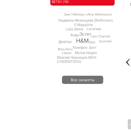
BETSY (19)
Эми Уайнхаус (Amy Winehouse)
Людмила Мезенцева (ВеРетено)
V Magazine
Lara Stone
CarneVale
Эстет
Кеды
Lise Charmel
H&M
Косплей
Джаггер
Etro
Зонт
Телефон
Bora Aksu
Michal Negrin
Clarins
Максим Черницов (MAX
CHERNITSOV)
Все сюжеты