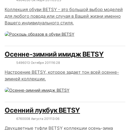
4964
0
30 Октября 2011
03:23
Коллекция обуви BETSY - это большой выбор моделей
для любого повода или случая в Вашей жизни именно
Вашего индивидуального стиля.
Осенне-зимний имидж BETSY
5496
0
13 Октября 2011
16:28
Настроение BETSY, которое задает тон всей осенне-
зимней коллекции.
Осенний лукбук BETSY
6760
0
08 Августа 2011
13:06
Двухцветные туфли BETSY коллекции осень-зима