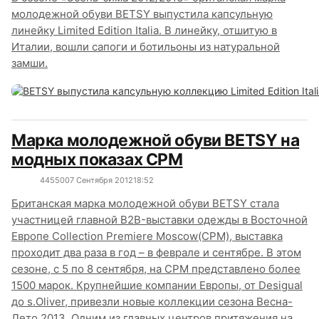
молодежной обуви BETSY выпустила капсульную
линейку Limited Edition Italia. В линейку, отшитую в
Италии, вошли сапоги и ботильоны из натуральной
замши.
Марка молодежной обуви BETSY на
модных показах CPM
4455
0
07 Сентября 2012
18:52
Британская марка молодежной обуви BETSY стала
участницей главной B2B-выставки одежды в Восточной
Европе Collection Premiere Moscow(CPM), выставка
проходит два раза в год – в феврале и сентябре. В этом
сезоне, с 5 по 8 сентября, на CPM представлено более
1500 марок. Крупнейшие компании Европы, от Desigual
до s.Oliver, привезли новые коллекции сезона Весна-
Лето 2013. Одним из главных центров притяжения на