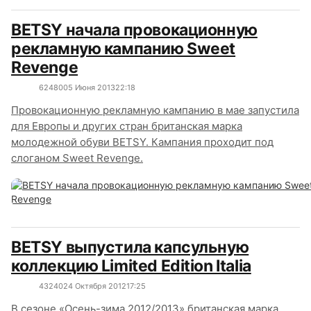
BETSY начала провокационную
рекламную кампанию Sweet
Revenge
6248
0
05 Июня 2013
22:18
Провокационную рекламную кампанию в мае запустила
для Европы и других стран британская марка
молодежной обуви BETSY. Кампания проходит под
слоганом Sweet Revenge.
BETSY выпустила капсульную
коллекцию Limited Edition Italia
4324
0
24 Октября 2012
17:25
В сезоне «Осень-зима 2012/2013» британская марка