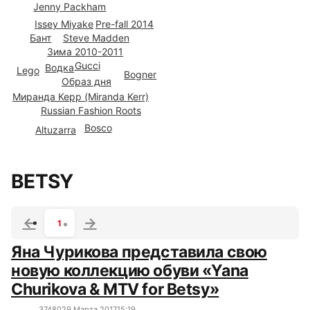
Jenny Packham
Issey Miyake
Pre-fall 2014
Steve Madden
Бант
Зима 2010-2011
Gucci
Водка
Lego
Bogner
Образ дня
Миранда Керр (Miranda Kerr)
Russian Fashion Roots
Bosco
Altuzarra
Все сюжеты
BETSY
1
Яна Чурикова представила свою
новую коллекцию обуви «Yana
Churikova & MTV for Betsy»
3748
0
29 Марта 2017
15:19