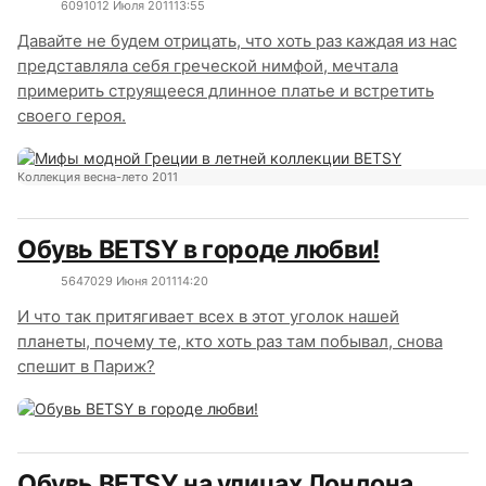
6091
0
12 Июля 2011
13:55
Давайте не будем отрицать, что хоть раз каждая из нас
представляла себя греческой нимфой, мечтала
примерить струящееся длинное платье и встретить
своего героя.
Коллекция весна-лето 2011
Обувь BETSY в городе любви!
5647
0
29 Июня 2011
14:20
И что так притягивает всех в этот уголок нашей
планеты, почему те, кто хоть раз там побывал, снова
спешит в Париж?
Обувь BETSY на улицах Лондона