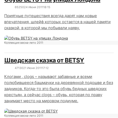
6525
0
24 Июня 2011
18:15
Приятные путешествия всегда дарят нам новые
впечатления, шлейф которых остается в нашей памяти
сказкой, в которой мы побывали наяву.
Коллекция весна-лето 2011
Шведская сказка от BETSY
4713
0
21 Июня 2011
17:12
Клогами , clogs – называют забавные и всеми
полюбившееся башмачки на деревянной подошве и без
задников. Когда-то это была обувь бедных шведских
крестьян, а сейчас clogs – обувь, которая по праву
занимает место на мировом подиуме.
Коллекция весна-лето 2011