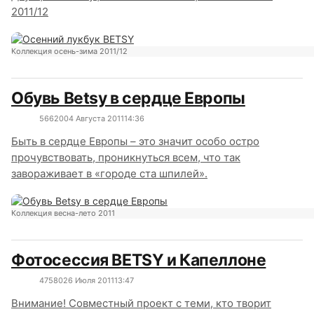
2011/12
Коллекция осень-зима 2011/12
Обувь Betsy в сердце Европы
5662
0
04 Августа 2011
14:36
Быть в сердце Европы – это значит особо остро
прочувствовать, проникнуться всем, что так
завораживает в «городе ста шпилей».
Коллекция весна-лето 2011
Фотосессия BETSY и Капеллоне
4758
0
26 Июля 2011
13:47
Внимание! Совместный проект с теми, кто творит