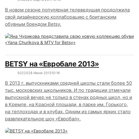
В новом сезоне популярная телеведущая продолжила
свой дизайнерскую коллаборацию с британским
обувным брендом Betsy.
BETSY на «Евробале 2013»
5022
0
28 Июня 2013
10:16
В 2013 г. выпускниками средней школы стали более 50
тыс. московских школьников. И по традиции отмечали
выпускной вечер не только в стенах родных школ, но и
в Кремле, на Красной площади, в парке им. Горького,
на теплоходах и в клубах. Одним из самых ярких стало
развлекательное шоу «Евробал».