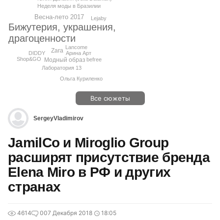
Неделя моды в Бразилии
Весна-лето 2017
Lejaby
Бижутерия, украшения,
драгоценности
Lancome
Zara
Арина Арт
DIDDY
Shop&GO
Модный образ
befree
Лаборатория 13
Ольга Куриленко
Все сюжеты
SergeyVladimirov
JamilСo и Miroglio Group
расширят присутствие бренда
Elena Miro в РФ и других
странах
4614
0
07 Декабря 2018
18:05