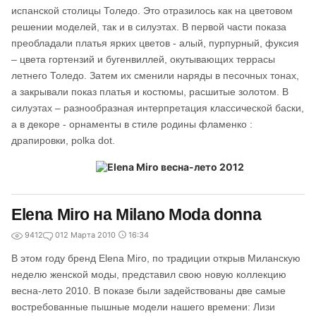
испанской столицы Толедо. Это отразилось как на цветовом
решении моделей, так и в силуэтах. В первой части показа
преобладали платья ярких цветов - алый, пурпурный, фуксия
– цвета гортензий и бугенвиллей, окутывающих террасы
летнего Толедо. Затем их сменили наряды в песочных тонах,
а закрывали показ платья и костюмы, расшитые золотом. В
силуэтах – разнообразная интерпретация классической баски,
а в декоре - орнаменты в стиле родины фламенко :
драпировки, polka dot.
Elena Miro на Milano Moda donna
9412
0
12 Марта 2010
16:34
В этом году бренд Elena Miro, по традиции открыв Миланскую
неделю женской моды, представил свою новую коллекцию
весна-лето 2010. В показе были задействованы две самые
востребованные пышные модели нашего времени: Лизи