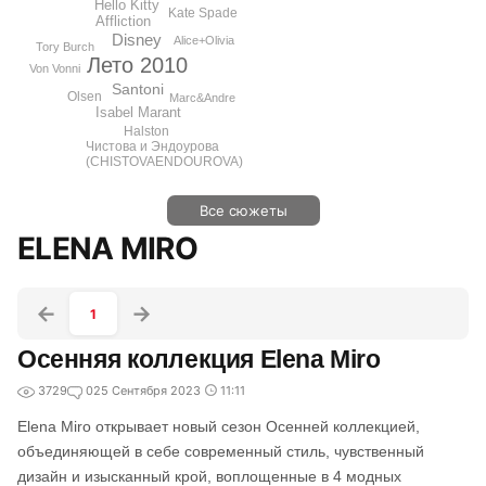
Hello Kitty
Kate Spade
Affliction
Disney
Alice+Olivia
Tory Burch
Лето 2010
Von Vonni
Santoni
Olsen
Marc&Andre
Isabel Marant
Halston
Чистова и Эндоурова
(CHISTOVAENDOUROVA)
Все сюжеты
ELENA MIRO
1
Осенняя коллекция Elena Miro
3729
0
25 Сентября 2023
11:11
Elena Miro открывает новый сезон Осенней коллекцией,
объединяющей в себе современный стиль, чувственный
дизайн и изысканный крой, воплощенные в 4 модных