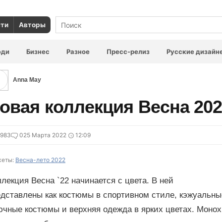
сти
Авторы
юди
Бизнес
Разное
Пресс-релиз
Русские дизайн
Anna May
овая коллекция Весна 20
7983
0
25 Марта 2022
12:09
еты:
Весна-лето 2022
лекция Весна `22 начинается с цвета. В ней
дставлены как костюмы в спортивном стиле, кэжуальные
ючные костюмы и верхняя одежда в ярких цветах. Моно