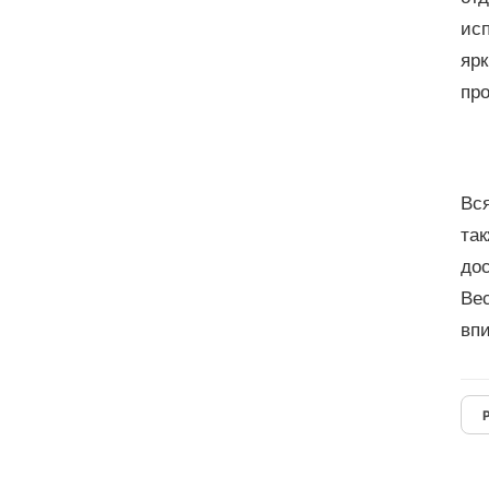
исп
яр
пр
Вся
та
до
Вес
вп