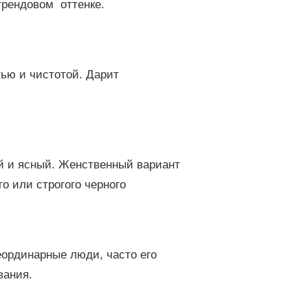
трендовом оттенке.
ью и чистотой. Дарит
й и ясный. Женственный вариант
о или строгого черного
еординарные люди, часто его
ования.