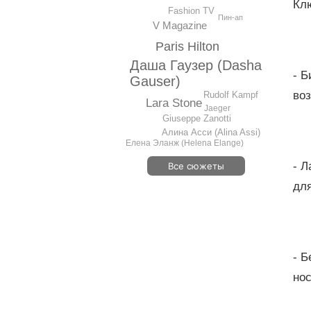
Кл
Fashion TV
Пин-ап
V Magazine
Paris Hilton
Даша Гаузер (Dasha
- 
Gauser)
воз
Rudolf Kampf
Lara Stone
Jaeger
Giuseppe Zanotti
Алина Асси (Alina Assi)
Елена Эланж (Helena Elange)
- 
Все сюжеты
для
- Б
нос