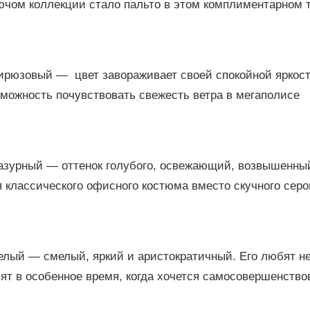
ючом коллекции стало пальто в этом комплиментарном 
Бирюзовый — цвет завораживает своей спокойной яркост
можность почувствовать свежесть ветра в мегаполисе
Лазурный — оттенок голубого, освежающий, возвышенны
 классического офисного костюма вместо скучного серог
елый — смелый, яркий и аристократичный. Его любят н
ят в особенное время, когда хочется самосовершенств