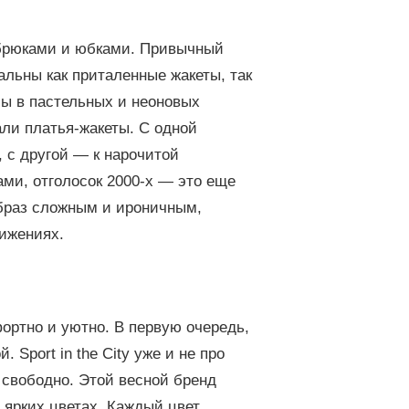
 брюками и юбками. Привычный
альны как приталенные жакеты, так
мы в пастельных и неоновых
али платья-жакеты. С одной
, с другой — к нарочитой
ми, отголосок 2000-х — это еще
образ сложным и ироничным,
вижениях.
фортно и уютно. В первую очередь,
 Sport in the City уже и не про
 свободно. Этой весной бренд
 ярких цветах. Каждый цвет,