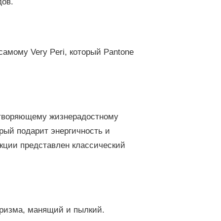
дов.
самому Very Peri, который Pantone
отворяющему жизнерадостному
орый подарит энергичность и
екции представлен классический
ризма, манящий и пылкий.