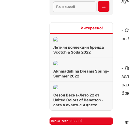
лу
Интересно
- О
выб
Летняя коллекция бренда
Scotch & Soda 2022
- 
Akhmadullina Dreams Spring-
Summer 2022
зел
раз
бр
Сезон Весна-Лето’22 от
United Colors of Benetton -
сага о счастье и цвете
Весна-лето 2022 (7)
- 