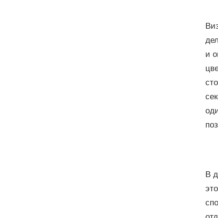
Ви
дел
и о
цве
сто
сек
од
поз
В д
это
спо
отд