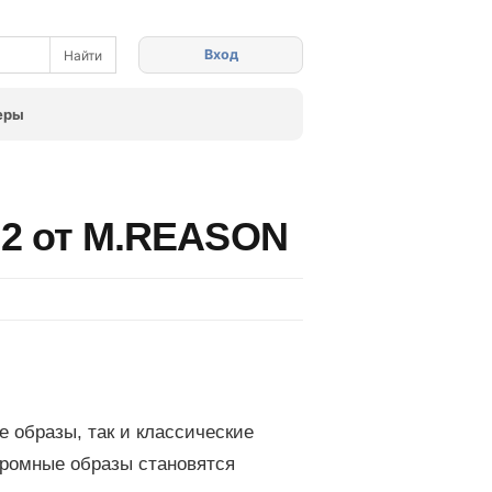
Вход
еры
22 от M.REASON
 образы, так и классические
хромные образы становятся