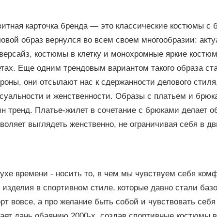
зитная карточка бренда — это классические костюмы с
овой образ вернулся во всем своем многообразии: акту
версайз, костюмы в клетку и монохромные яркие костю
тах. Еще одним трендовым вариантом такого образа ст
роны, они отсылают нас к сдержанности делового стиля
суальности и женственности. Образы с платьем и брюка
ин тренд. Платье-жилет в сочетание с брюками делает 
воляет выглядеть женственно, не ограничивая себя в д
ухе времени - носить то, в чем мы чувствуем себя ком
 изделия в спортивном стиле, которые давно стали базой.
рт вовсе, а про желание быть собой и чувствовать себя
ает дань обаянию 2000-х, создав спортивные костюмы в