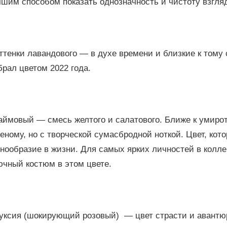
чшим способом показать однозначность и чистоту взгля
ттенки лавандового — в духе времени и близкие к тому 
рал цветом 2022 года.
Лаймовый — смесь желтого и салатового. Ближе к умир
еному, но с творческой сумасбродной ноткой. Цвет, кот
нообразие в жизни. Для самых ярких личностей в колл
ючный костюм в этом цвете.
Фуксия (шокирующий розовый) — цвет страсти и авантю