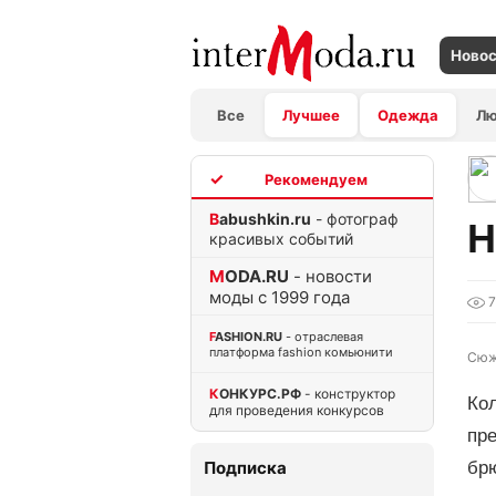
Ново
Все
Лучшее
Одежда
Л
TOP
Babushkin.ru
- фотограф
Н
красивых событий
MODA.RU
- новости
моды с 1999 года
FASHION.RU
- отраслевая
платформа fashion комьюнити
Сюж
КОНКУРС.РФ
- конструктор
Кол
для проведения конкурсов
пре
Подписка
бр