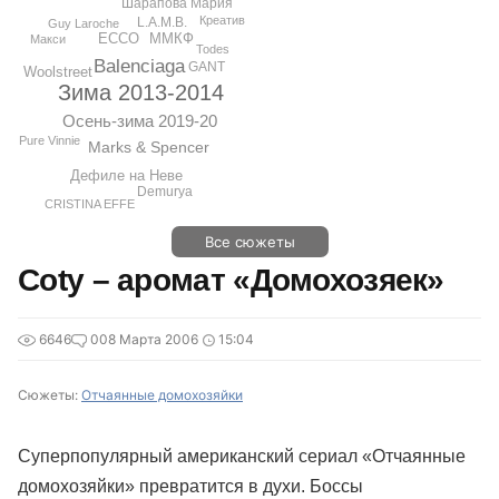
Шарапова Мария
Креатив
L.A.M.B.
Guy Laroche
ММКФ
ECCO
Макси
Todes
Balenciaga
GANT
Woolstreet
Зима 2013-2014
Осень-зима 2019-20
Pure Vinnie
Marks & Spencer
Дефиле на Неве
Demurya
CRISTINA EFFE
Все сюжеты
Coty – аромат «Домохозяек»
6646
0
08 Марта 2006
15:04
Сюжеты:
Отчаянные домохозяйки
Суперпопулярный американский сериал «Отчаянные
домохозяйки» превратится в духи. Боссы