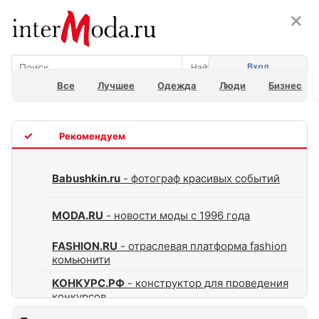
×
×
Вход
Все
Лучшее
Одежда
Люди
Бизнес
TOP
Babushkin.ru
- фотограф красивых событий
MODA.RU
- новости моды с 1996 года
FASHION.RU
- отраслевая платформа fashion
комьюнити
КОНКУРС.РФ
- конструктор для проведения
конкурсов