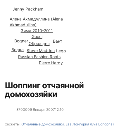
Отчаянные домохозяйки (6)
Jenny Packham
Алена Ахмадуллина (Alena
Akhmadullina)
Зима 2010-2011
Gucci
Bogner
Бант
Образ дня
Водка
Steve Madden
Lego
Russian Fashion Roots
Pierre Hardy
Все сюжеты
Шоппинг отчаянной
домохозяйки
8703
0
09 Января 2007
12:10
Сюжеты:
Отчаянные домохозяйки
,
Ева Лонгория (Eva Longoria)