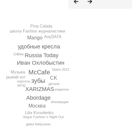
Pina Colada
школа Fashion журналистики
AnyDATA
Mango
удобные кресла
Gillette
Russia Today
Иван Охлобыстин
Шапо 2012
McCafe
Музыка
рыжий кот
CK
зубы
корсеты
детали
RFW
XARIZMAS
кларитин
Abordage
Инновации
Москва
Lilia Kisselenko
Vogue Fashion`s Night Out
дима бабушкин