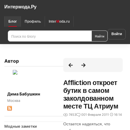
Интермода.Ру
Блог
Профиль
Inter
M
oda.ru
Войти
Найти
Автор
Affliction откроет
бутик в самом
Дима Бабушкин
заколдованном
Москва
месте ТЦ Атриум
7453
0
01 Февраля 2011
16:14
Остается надеяться, что
Модные заметки