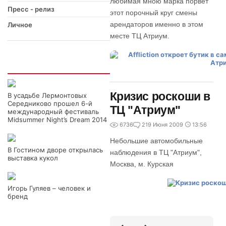
любимая мною марка порвет
Пресс - релиз
этот порочный круг смены
арендаторов именно в этом
Личное
месте ТЦ Атриум.
Интересно
Кризис роскоши в
В усадьбе Лермонтовых
Середниково прошел 6-й
ТЦ "Атриум"
международный фестиваль
Midsummer Night’s Dream 2014
6736
2
19 Июня 2009
13:56
Небольшие автомобильные
В Гостином дворе открылась
наблюдения в ТЦ "Атриум",
выставка кукол
Москва, м. Курская
Игорь Гуляев – человек и
бренд