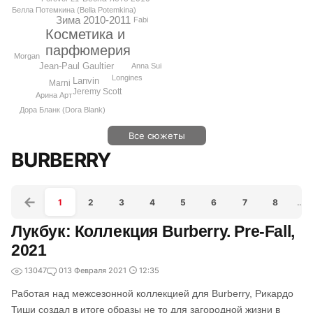
Белла Потемкина (Bella Potemkina)
Зима 2010-2011
Fabi
Косметика и
парфюмерия
Morgan
Jean-Paul Gaultier
Anna Sui
Longines
Lanvin
Marni
Jeremy Scott
Арина Арт
Дора Бланк (Dora Blank)
Все сюжеты
BURBERRY
1
2
3
4
5
6
7
8
…
Лукбук: Коллекция Burberry. Pre-Fall,
2021
13047
0
13 Февраля 2021
12:35
Работая над межсезонной коллекцией для Burberry, Рикардо
Тиши создал в итоге образы не то для загородной жизни в