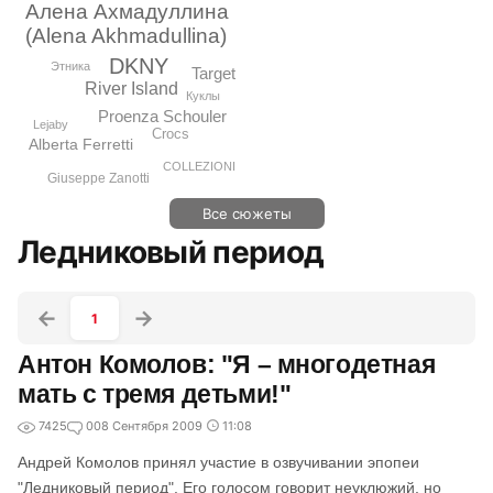
Алена Ахмадуллина
(Alena Akhmadullina)
DKNY
Этника
Target
River Island
Куклы
Proenza Schouler
Lejaby
Crocs
Alberta Ferretti
COLLEZIONI
Giuseppe Zanotti
Все сюжеты
Ледниковый период
1
Антон Комолов: "Я – многодетная
мать с тремя детьми!"
7425
0
08 Сентября 2009
11:08
Андрей Комолов принял участие в озвучивании эпопеи
"Ледниковый период". Его голосом говорит неуклюжий, но