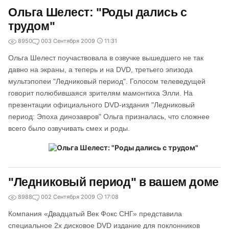
Ольга Шелест: "Роды дались с
трудом"
8950
0
03 Сентября 2009
11:31
Ольга Шелест поучаствовала в озвучке вышедшего не так
давно на экраны, а теперь и на DVD, третьего эпизода
мультэпопеи "Ледниковый период". Голосом телеведущей
говорит полюбившаяся зрителям мамонтиха Элли. На
презентации официального DVD-издания "Ледниковый
период: Эпоха динозавров" Ольга призналась, что сложнее
всего было озвучивать смех и роды.
"Ледниковый период" в вашем доме
8988
0
02 Сентября 2009
17:08
Компания «Двадцатый Век Фокс СНГ» представила
специальное 2х дисковое DVD издание для поклонников