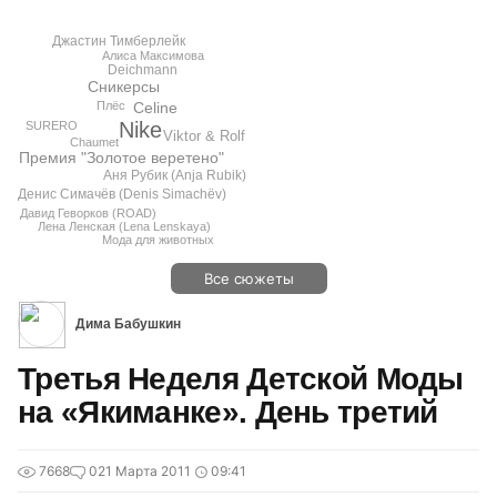
Джастин Тимберлейк
Алиса Максимова
Deichmann
Сникерсы
Плёс
Celine
Nike
SURERO
Viktor & Rolf
Chaumet
Премия "Золотое веретено"
Аня Рубик (Anja Rubik)
Денис Симачёв (Denis Simachёv)
Давид Геворков (ROAD)
Лена Ленская (Lena Lenskaya)
Мода для животных
Все сюжеты
Дима Бабушкин
Третья Неделя Детской Моды
на «Якиманке». День третий
7668
0
21 Марта 2011
09:41