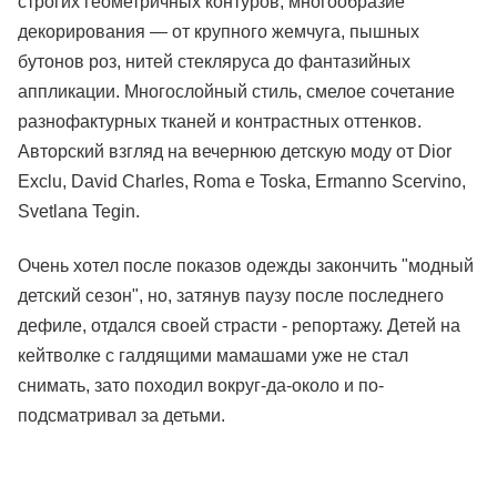
строгих геометричных контуров, многообразие
декорирования — от крупного жемчуга, пышных
бутонов роз, нитей стекляруса до фантазийных
аппликации. Многослойный стиль, смелое сочетание
разнофактурных тканей и контрастных оттенков.
Авторский взгляд на вечернюю детскую моду от Dior
Exclu, David Charles, Roma e Toska, Ermanno Scervino,
Svetlana Tegin.
Очень хотел после показов одежды закончить "модный
детский сезон", но, затянув паузу после последнего
дефиле, отдался своей страсти - репортажу. Детей на
кейтволке с галдящими мамашами уже не стал
снимать, зато походил вокруг-да-около и по-
подсматривал за детьми.