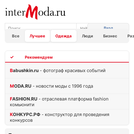
Вход
Все
Лучшее
Одежда
Люди
Бизнес
Ра
TOP
Babushkin.ru
- фотограф красивых событий
MODA.RU
- новости моды с 1996 года
FASHION.RU
- отраслевая платформа fashion
комьюнити
КОНКУРС.РФ
- конструктор для проведения
конкурсов