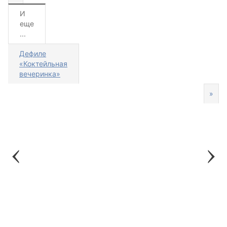
И
еще
...
Дефиле
«Коктейльная
вечеринка»
»