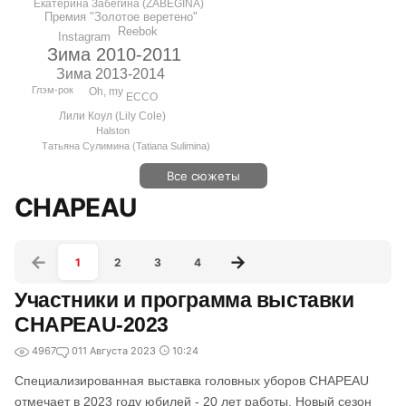
Екатерина Забегина (ZABEGINA)
Премия "Золотое веретено"
Reebok
Instagram
Зима 2010-2011
Зима 2013-2014
Глэм-рок
Oh, my
ECCO
Лили Коул (Lily Cole)
Halston
Татьяна Сулимина (Tatiana Sulimina)
Все сюжеты
CHAPEAU
1
2
3
4
Участники и программа выставки
CHAPEAU-2023
4967
0
11 Августа 2023
10:24
Специализированная выставка головных уборов CHAPEAU
отмечает в 2023 году юбилей - 20 лет работы. Новый сезон